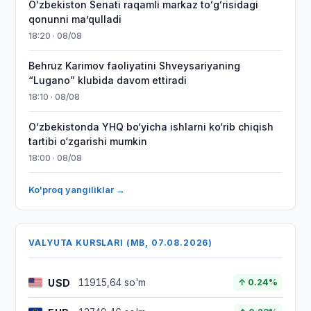
Oʻzbekiston Senati raqamli markaz toʻgʻrisidagi
qonunni maʼqulladi
18:20 · 08/08
Behruz Karimov faoliyatini Shveysariyaning
“Lugano” klubida davom ettiradi
18:10 · 08/08
O‘zbekistonda YHQ bo‘yicha ishlarni ko‘rib chiqish
tartibi o‘zgarishi mumkin
18:00 · 08/08
Ko'proq yangiliklar →
VALYUTA KURSLARI (MB, 07.08.2026)
USD
11915,64 so'm
↑ 0.24%