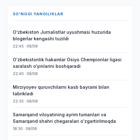
SO'NGGI YANGILIKLAR
O‘zbekiston Jurnalistlar uyushmasi huzurida
blogerlar kengashi tuzildi
22:45 · 08/08
O‘zbekistonlik hakamlar Osiyo Chempionlar ligasi
saralash o‘yinlarini boshqaradi
22:40 · 08/08
Mirziyoyev quruvchilarni kasb bayrami bilan
tabrikladi
22:35 · 08/08
Samarqand viloyatining ayrim tumanlari va
Samarqand shahri chegaralari oʻzgartirilmoqda
18:30 · 08/08