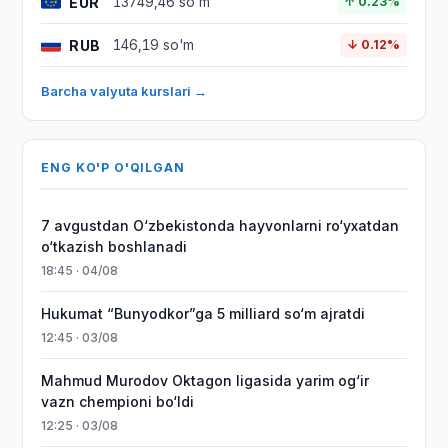
EUR
13749,46 so'm
↑ 0.23%
RUB
146,19 so'm
↓ 0.12%
Barcha valyuta kurslari →
ENG KO'P O'QILGAN
7 avgustdan O‘zbekistonda hayvonlarni ro‘yxatdan
o‘tkazish boshlanadi
18:45 · 04/08
Hukumat “Bunyodkor”ga 5 milliard so‘m ajratdi
12:45 · 03/08
Mahmud Murodov Oktagon ligasida yarim og‘ir
vazn chempioni bo‘ldi
12:25 · 03/08