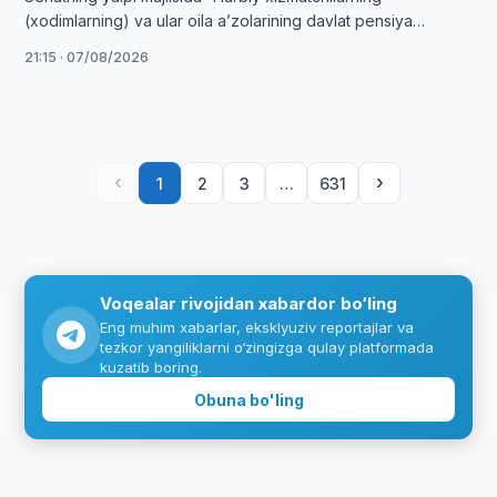
(xodimlarning) va ular oila aʼzolarining davlat pensiya
taʼminoti toʻgʻrisida”gi Qonun muhokama qilindi.
21:15 · 07/08/2026
‹
›
1
2
3
…
631
Voqealar rivojidan xabardor bo‘ling
Eng muhim xabarlar, eksklyuziv reportajlar va
tezkor yangiliklarni o‘zingizga qulay platformada
kuzatib boring.
Obuna bo'ling