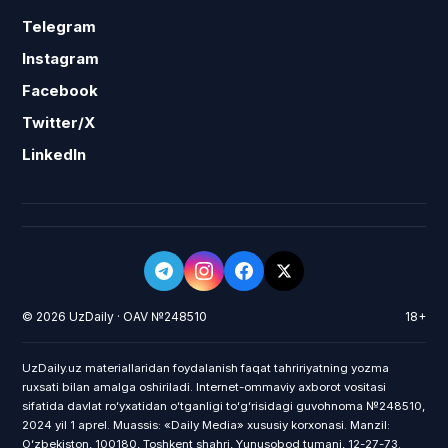
Telegram
Instagram
Facebook
Twitter/X
LinkedIn
© 2026 UzDaily · OAV №248510
18+
UzDaily.uz materiallaridan foydalanish faqat tahririyatning yozma
ruxsati bilan amalga oshiriladi. Internet-ommaviy axborot vositasi
sifatida davlat roʻyxatidan oʻtganligi toʻgʻrisidagi guvohnoma №248510,
2024 yil 1 aprel. Muassis: «Daily Media» xususiy korxonasi. Manzil:
Oʻzbekiston, 100180, Toshkent shahri, Yunusobod tumani, 12-27-73.