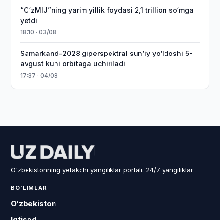
“O‘zMIJ”ning yarim yillik foydasi 2,1 trillion so‘mga
yetdi
18:10 · 03/08
Samarkand-2028 giperspektral sun’iy yo‘ldoshi 5-
avgust kuni orbitaga uchiriladi
17:37 · 04/08
O'zbekistonning yetakchi yangiliklar portali. 24/7 yangiliklar.
BO'LIMLAR
O‘zbekiston
Iqtisod