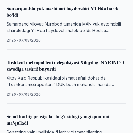
Samarqandda yuk mashinasi haydovchisi YTHda halok
bo‘ldi
Samarqand viloyati Nurobod tumanida MAN yuk avtomobili
ishtirokidagi YTHda haydovchi halok bo‘ldi. Hodisa
yuzasidan jinoyat ishi qo‘zg‘atildi.
21:25 · 07/08/2026
Toshkent metropoliteni delegatsiyasi Xitoydagi NARINCO
zavodiga tashrif buyurdi
Xitoy Xalq Respublikasidagi xizmat safari doirasida
“Toshkent metropoliteni” DUK bosh muhandisi hamda
delegatsiyaning navbatdagi manzili Ichki Mo‘g‘uliston
21:20 · 07/08/2026
avtonom rayonining Baotou …
Senat harbiy pensiyalar to'g'risidagi yangi qonunni
ma'qulladi
Senatning yalpi majlisida “Harbiy xizmatchilarning