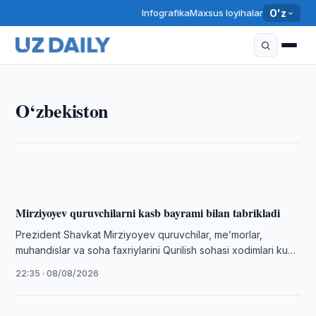
Infografika
Maxsus loyihalar
O'z
O‘ZBEKISTON
O‘zbekiston
O‘zbekiston Jurnalistlar uyushmasi huzurida
blogerlar kengashi tuzildi
22:45 · 08/08/2026
Mirziyoyev quruvchilarni kasb bayrami bilan tabrikladi
Prezident Shavkat Mirziyoyev quruvchilar, meʼmorlar,
muhandislar va soha faxriylarini Qurilish sohasi xodimlari kuni
bilan tabrikladi.
22:35 · 08/08/2026