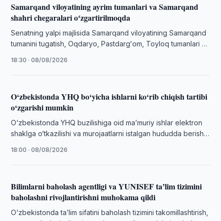
Samarqand viloyatining ayrim tumanlari va Samarqand
shahri chegaralari oʻzgartirilmoqda
Senatning yalpi majlisida Samarqand viloyatining Samarqand
tumanini tugatish, Oqdaryo, Pastdargʻom, Toyloq tumanlari va
Samarqand shahri chegaralarini oʻzgartirish toʻgʻrisidagi
18:30 · 08/08/2026
masala muhokama …
O‘zbekistonda YHQ bo‘yicha ishlarni ko‘rib chiqish tartibi
o‘zgarishi mumkin
O‘zbekistonda YHQ buzilishiga oid maʼmuriy ishlar elektron
shaklga o‘tkazilishi va murojaatlarni istalgan hududda berish
taklif qilindi.
18:00 · 08/08/2026
Bilimlarni baholash agentligi va YUNISEF taʼlim tizimini
baholashni rivojlantirishni muhokama qildi
O‘zbekistonda taʼlim sifatini baholash tizimini takomillashtirish,