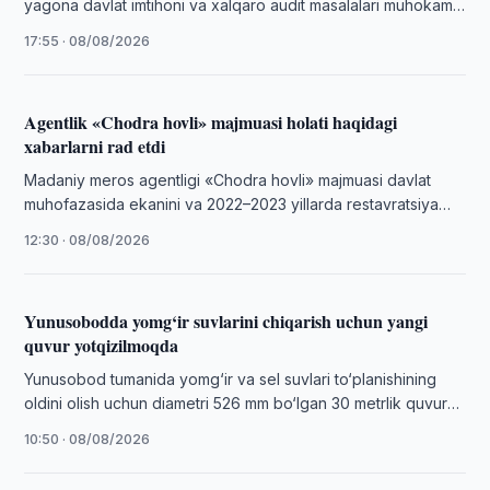
yagona davlat imtihoni va xalqaro audit masalalari muhokama
qilindi.
17:55 · 08/08/2026
Agentlik «Chodra hovli» majmuasi holati haqidagi
xabarlarni rad etdi
Madaniy meros agentligi «Chodra hovli» majmuasi davlat
muhofazasida ekanini va 2022–2023 yillarda restavratsiya
qilinganini maʼlum qildi.
12:30 · 08/08/2026
Yunusobodda yomg‘ir suvlarini chiqarish uchun yangi
quvur yotqizilmoqda
Yunusobod tumanida yomg‘ir va sel suvlari to‘planishining
oldini olish uchun diametri 526 mm bo‘lgan 30 metrlik quvur
yotqizilmoqda.
10:50 · 08/08/2026