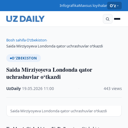
Infografika
Maxsus loyihalar
O'z
Bosh sahifa
O‘zbekiston
›
›
Saida Mirziyoyeva Londonda qator uchrashuvlar o‘tkazdi
O‘ZBEKISTON
Saida Mirziyoyeva Londonda qator
uchrashuvlar o‘tkazdi
UzDaily
·
19.05.2026
·
11:00
·
443 views
Saida Mirziyoyeva Londonda qator uchrashuvlar o‘tkazdi