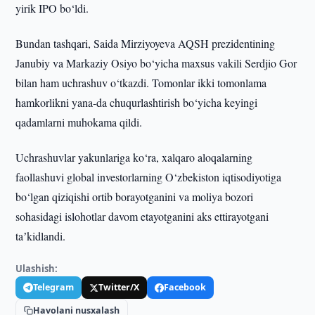
yirik IPO bo‘ldi.
Bundan tashqari, Saida Mirziyoyeva AQSH prezidentining
Janubiy va Markaziy Osiyo bo‘yicha maxsus vakili Serdjio Gor
bilan ham uchrashuv o‘tkazdi. Tomonlar ikki tomonlama
hamkorlikni yana-da chuqurlashtirish bo‘yicha keyingi
qadamlarni muhokama qildi.
Uchrashuvlar yakunlariga ko‘ra, xalqaro aloqalarning
faollashuvi global investorlarning O‘zbekiston iqtisodiyotiga
bo‘lgan qiziqishi ortib borayotganini va moliya bozori
sohasidagi islohotlar davom etayotganini aks ettirayotgani
taʼkidlandi.
Ulashish:
Telegram
Twitter/X
Facebook
Havolani nusxalash