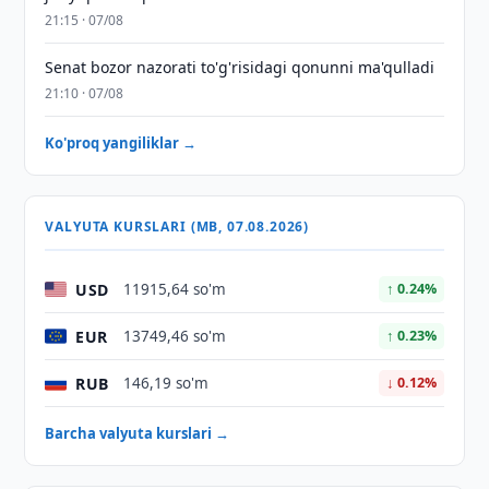
21:15 · 07/08
Senat bozor nazorati to'g'risidagi qonunni ma'qulladi
21:10 · 07/08
Ko'proq yangiliklar →
VALYUTA KURSLARI (MB, 07.08.2026)
USD
11915,64 so'm
↑ 0.24%
EUR
13749,46 so'm
↑ 0.23%
RUB
146,19 so'm
↓ 0.12%
Barcha valyuta kurslari →