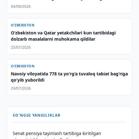
borilmoqda
04/08/2026
O‘ZBEKISTON
Oʻzbekiston va Qatar yetakchilari kun tartibidagi
dolzarb masalalarni muhokama qildilar
25/07/2026
O‘ZBEKISTON
Navoiy viloyatida 778 ta yo‘rg‘a tuvaloq tabiat bag‘riga
qo‘yib yuborildi
29/07/2026
SO'NGGI YANGILIKLAR
Senat pensiya tayinlash tartibiga kiritilgan