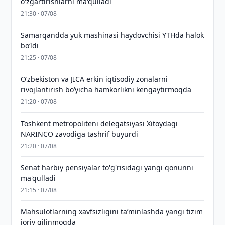
o'zgartirishlarni ma'qulladi
21:30 · 07/08
Samarqandda yuk mashinasi haydovchisi YTHda halok
bo‘ldi
21:25 · 07/08
Oʻzbekiston va JICA erkin iqtisodiy zonalarni
rivojlantirish boʻyicha hamkorlikni kengaytirmoqda
21:20 · 07/08
Toshkent metropoliteni delegatsiyasi Xitoydagi
NARINCO zavodiga tashrif buyurdi
21:20 · 07/08
Senat harbiy pensiyalar to'g'risidagi yangi qonunni
ma'qulladi
21:15 · 07/08
Mahsulotlarning xavfsizligini taʼminlashda yangi tizim
joriy qilinmoqda