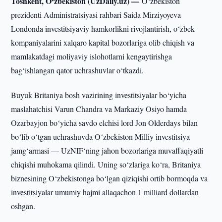
Toshkent, O‘zbekiston (UzDaily.uz) —
O‘zbekiston
prezidenti Administratsiyasi rahbari Saida Mirziyoyeva
Londonda investitsiyaviy hamkorlikni rivojlantirish, o‘zbek
kompaniyalarini xalqaro kapital bozorlariga olib chiqish va
mamlakatdagi moliyaviy islohotlarni kengaytirishga
bag‘ishlangan qator uchrashuvlar o‘tkazdi.
Buyuk Britaniya bosh vazirining investitsiyalar bo‘yicha
maslahatchisi Varun Chandra va Markaziy Osiyo hamda
Ozarbayjon bo‘yicha savdo elchisi lord Jon Olderdays bilan
bo‘lib o‘tgan uchrashuvda O‘zbekiston Milliy investitsiya
jamg‘armasi — UzNIF‘ning jahon bozorlariga muvaffaqiyatli
chiqishi muhokama qilindi. Uning so‘zlariga ko‘ra, Britaniya
biznesining O‘zbekistonga bo‘lgan qiziqishi ortib bormoqda va
investitsiyalar umumiy hajmi allaqachon 1 milliard dollardan
oshgan.