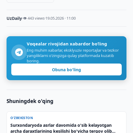
UzDaily
·
👁 443 views
·
19.05.2026 · 11:00
Voqealar rivojidan xabardor bo‘ling
Eng muhim xabarlar, eksklyuziv reportajlar va tezkor
yangiliklarni o‘zingizga qulay platformada kuzatib
boring.
Obuna bo'ling
Shuningdek o'qing
O‘ZBEKISTON
Surxondaryoda asrlar davomida o'sib kelayotgan
archa daraxtlarining kesilishi bo'yicha tergov olib