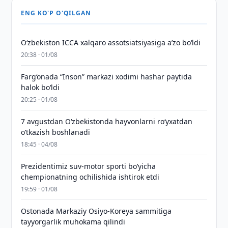
ENG KO'P O'QILGAN
O‘zbekiston ICCA xalqaro assotsiatsiyasiga aʼzo bo‘ldi
20:38 · 01/08
Farg‘onada “Inson” markazi xodimi hashar paytida
halok bo‘ldi
20:25 · 01/08
7 avgustdan O‘zbekistonda hayvonlarni ro‘yxatdan
o‘tkazish boshlanadi
18:45 · 04/08
Prezidentimiz suv-motor sporti bo‘yicha
chempionatning ochilishida ishtirok etdi
19:59 · 01/08
Ostonada Markaziy Osiyo-Koreya sammitiga
tayyorgarlik muhokama qilindi