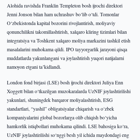
Alohida ravishda Franklin Templeton bosh ijrochi direktori
Jenni Jonson bilan ham uchrashuv bo‘lib o‘tdi. Tomonlar
O‘zbekistonda kapital bozorini rivojlantirish, moliyaviy
qonunchilikni takomillashtirish, xalqaro kliring tizimlari bilan
integratsiya va Toshkent xalqaro moliya markazini tashkil etish
masalalarini muhokama qildi. IPO tayyorgarlik jarayoni qisqa
muddatlarda yakunlangani va joylashtirish yuqori natijalarni
namoyon etgani taʼkidlandi.
London fond birjasi (LSE) bosh ijrochi direktori Juliya Enn
Xoggett bilan o‘tkazilgan muzokaralarda UzNIF joylashtirilishi
yakunlari, shuningdek barqaror moliyalashtirish, ESG
standartlari, “yashil” obligatsiyalar chiqarish va o‘zbek
kompaniyalarini global bozorlarga olib chiqish bo‘yicha
hamkorlik istiqbollari muhokama qilindi. LSE bahosiga ko‘ra,
UzNIF joylashtirilishi so‘nggi besh yil ichida maydondagi eng