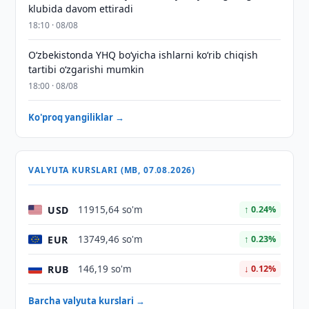
klubida davom ettiradi
18:10 · 08/08
O‘zbekistonda YHQ bo‘yicha ishlarni ko‘rib chiqish
tartibi o‘zgarishi mumkin
18:00 · 08/08
Ko'proq yangiliklar →
VALYUTA KURSLARI (MB, 07.08.2026)
USD
11915,64 so'm
↑ 0.24%
EUR
13749,46 so'm
↑ 0.23%
RUB
146,19 so'm
↓ 0.12%
Barcha valyuta kurslari →