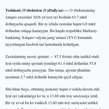
Toshkent, O’zbekiston (UzDaily.uz) —
O‘zbekistonning
xalqaro zaxiralari 2026 yil iyul oyi boshida 63,7 mlrd
dollargacha qisqardi. Bir oy ichida zaxiralar hajmi 6,8 mlrd
dollardan ortiqqa kamaygan. Bu haqda respublika Markaziy
bankining Xalqaro valyuta jamg‘armasi (XVJ) formatida
tayyorlangan hisoboti maʼlumotlarida keltirilgan.
Zaxiralarning asosiy qismini — 87,5 foizini oltin tashkil etadi.
Iyul oyida uning qiymati iyundagi 61,4 mlrd dollardan 55,8
mlrd dollargacha pasaygan. Shu tariqa, qiymat jihatidan
taxminan 5,7 mlrd dollarlik kamayish qayd etilgan.
Shu bilan birga, oltinning jismoniy hajmi o‘sishda davom etdi.
Iyul oyi yakunlariga ko‘ra, u 13,88 mln troy unsiyasiga yetdi.
Bir oy avval bu ko‘rsatkich 13,60 mln troy unsiyasini tashkil