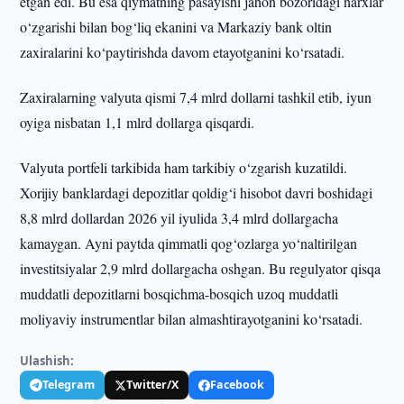
etgan edi. Bu esa qiymatning pasayishi jahon bozoridagi narxlar
o‘zgarishi bilan bog‘liq ekanini va Markaziy bank oltin
zaxiralarini ko‘paytirishda davom etayotganini ko‘rsatadi.
Zaxiralarning valyuta qismi 7,4 mlrd dollarni tashkil etib, iyun
oyiga nisbatan 1,1 mlrd dollarga qisqardi.
Valyuta portfeli tarkibida ham tarkibiy o‘zgarish kuzatildi.
Xorijiy banklardagi depozitlar qoldig‘i hisobot davri boshidagi
8,8 mlrd dollardan 2026 yil iyulida 3,4 mlrd dollargacha
kamaygan. Ayni paytda qimmatli qog‘ozlarga yo‘naltirilgan
investitsiyalar 2,9 mlrd dollargacha oshgan. Bu regulyator qisqa
muddatli depozitlarni bosqichma-bosqich uzoq muddatli
moliyaviy instrumentlar bilan almashtirayotganini ko‘rsatadi.
Ulashish:
Telegram
Twitter/X
Facebook