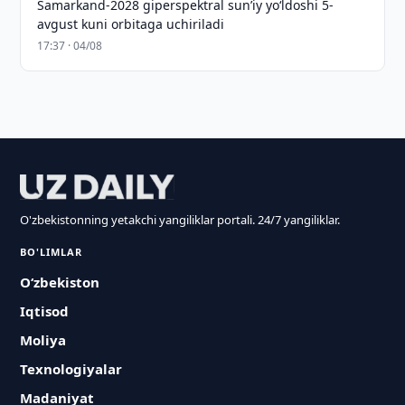
Samarkand-2028 giperspektral sun’iy yo‘ldoshi 5-
avgust kuni orbitaga uchiriladi
17:37 · 04/08
O'zbekistonning yetakchi yangiliklar portali. 24/7 yangiliklar.
BO'LIMLAR
O‘zbekiston
Iqtisod
Moliya
Texnologiyalar
Madaniyat