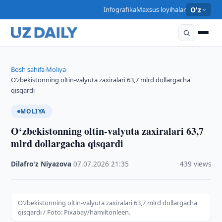
Infografika
Maxsus loyihalar
O'z
Bosh sahifa
Moliya
›
›
O‘zbekistonning oltin-valyuta zaxiralari 63,7 mlrd dollargacha
qisqardi
MOLIYA
O‘zbekistonning oltin-valyuta zaxiralari 63,7
mlrd dollargacha qisqardi
Dilafro'z Niyazova
·
07.07.2026
·
21:35
·
439 views
O‘zbekistonning oltin-valyuta zaxiralari 63,7 mlrd dollargacha
qisqardi / Foto: Pixabay/hamiltonleen.