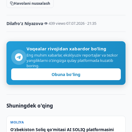
Havolani nusxalash
Dilafro'z Niyazova
·
👁 439 views
·
07.07.2026 · 21:35
Voqealar rivojidan xabardor bo‘ling
Eng muhim xabarlar, eksklyuziv reportajlar va tezkor
yangiliklarni o‘zingizga qulay platformada kuzatib
boring.
Obuna bo'ling
Shuningdek o'qing
MOLIYA
O‘zbekiston Soliq qo‘mitasi AI SOLIQ platformasini