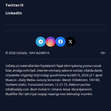
Twitter/X
LinkedIn
© 2026 UzDaily · OAV №248510
18+
UzDaily.uz materiallaridan foydalanish faqat tahririyatning yozma ruxsati
bilan amalga oshiriladi. Internet-ommaviy axborot vositasi sifatida davlat
roʻyxatidan oʻtganligi toʻgʻrisidagi guvohnoma №248510, 2024 yil 1 aprel.
Muassis: «Daily Media» xususiy korxonasi. Manzil: Oʻzbekiston, 100180,
Toshkent shahri, Yunusobod tumani, 12-27-73. Elektron pochta:
info@uzdaily.com. Bosh muharrir: Umarov Anvar Abrardjanovich.
Mualliflar fikri tahririyat nuqtayi nazariga mos kelmasligi mumkin.