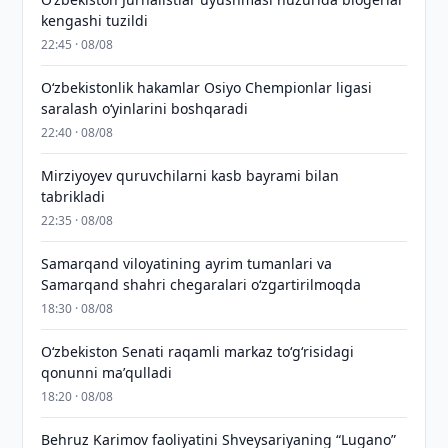
kengashi tuzildi
22:45 · 08/08
O‘zbekistonlik hakamlar Osiyo Chempionlar ligasi
saralash o‘yinlarini boshqaradi
22:40 · 08/08
Mirziyoyev quruvchilarni kasb bayrami bilan
tabrikladi
22:35 · 08/08
Samarqand viloyatining ayrim tumanlari va
Samarqand shahri chegaralari oʻzgartirilmoqda
18:30 · 08/08
Oʻzbekiston Senati raqamli markaz toʻgʻrisidagi
qonunni maʼqulladi
18:20 · 08/08
Behruz Karimov faoliyatini Shveysariyaning “Lugano”