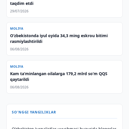
taqdim etdi
29/07/2026
MOLIYA
O‘zbekistonda iyul oyida 34,3 ming eskrou bitimi
rasmiylashtirildi
06/08/2026
MOLIYA
Kam taʼminlangan oilalarga 179,2 mlrd so‘m QQS
qaytarildi
06/08/2026
SO'NGGI YANGILIKLAR
O‘zbekiston Jurnalistlar uyushmasi huzurida blogerlar