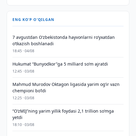
ENG KO'P O'QILGAN
7 avgustdan O‘zbekistonda hayvonlarni ro‘yxatdan
o‘tkazish boshlanadi
18:45 · 04/08
Hukumat “Bunyodkor”ga 5 milliard so‘m ajratdi
12:45 · 03/08
Mahmud Murodov Oktagon ligasida yarim og‘ir vazn
chempioni bo‘ldi
12:25 · 03/08
“O‘zMIJ”ning yarim yillik foydasi 2,1 trillion so‘mga
yetdi
18:10 · 03/08