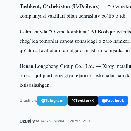
Toshkent, O‘zbekiston (UzDaily.uz) —
“O‘zmetkom
kompaniyasi vakillari bilan uchrashuv bo‘lib o‘tdi.
Uchrashuvda “O‘zmetkombinat” AJ Boshqaruvi raisi 
chog‘ida tomonlar sanoat sohasidagi o‘zaro hamkorli
qo‘shma loyihalarni amalga oshirish imkoniyatlarin
Henan Longcheng Group Co., Ltd. — Xitoy metallurgiy
prokat qoliplari, energiya tejamkor uskunalar hamda 
ixtisoslashgan.
Ulashish:
Telegram
Twitter/X
Facebook
UzDaily
·
👁 1437 views
·
04.11.2025 · 12:10