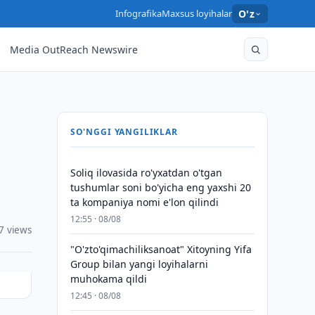
Infografika
Maxsus loyihalar
O'z
Media OutReach Newswire
SO'NGGI YANGILIKLAR
Soliq ilovasida ro'yxatdan o'tgan
tushumlar soni bo'yicha eng yaxshi 20
ta kompaniya nomi e'lon qilindi
12:55 · 08/08
7 views
"O'zto'qimachiliksanoat" Xitoyning Yifa
Group bilan yangi loyihalarni
muhokama qildi
12:45 · 08/08