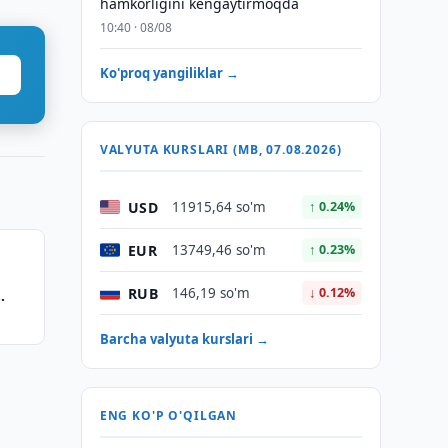
hamkorligini kengaytirmoqda
10:40 · 08/08
Ko'proq yangiliklar →
VALYUTA KURSLARI (MB, 07.08.2026)
USD
11915,64 so'm
↑ 0.24%
EUR
13749,46 so'm
↑ 0.23%
RUB
146,19 so'm
↓ 0.12%
Barcha valyuta kurslari →
ENG KO'P O'QILGAN