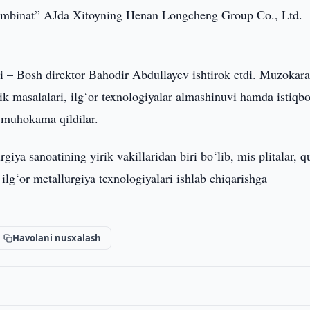
binat” AJda Xitoyning Henan Longcheng Group Co., Ltd.
– Bosh direktor Bahodir Abdullayev ishtirok etdi. Muzokara
k masalalari, ilg‘or texnologiyalar almashinuvi hamda istiqbo
i muhokama qildilar.
a sanoatining yirik vakillaridan biri bo‘lib, mis plitalar, 
ilg‘or metallurgiya texnologiyalari ishlab chiqarishga
Havolani nusxalash