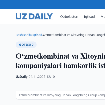
O‘zbekiston
Iqtisod
Mo
Bosh sahifa
Iqtisod
Oʻzmetkombinat va Xitoyning Henan Longc
›
›
IQTISOD
Oʻzmetkombinat va Xitoyn
kompaniyalari hamkorlik is
UzDaily
·
04.11.2025
·
12:10
Oʻzmetkombinat va Xitoyning Henan Longcheng Group kompani