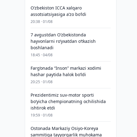
O‘zbekiston ICCA xalqaro
assotsiatsiyasiga aʼzo bo‘ldi
20:38 · 01/08
7 avgustdan O‘zbekistonda
hayvonlarni ro‘yxatdan o‘tkazish
boshlanadi
18:45 · 04/08
Farg‘onada “Inson” markazi xodimi
hashar paytida halok bo‘ldi
20:25 · 01/08
Prezidentimiz suv-motor sporti
bo‘yicha chempionatning ochilishida
ishtirok etdi
19:59 · 01/08
Ostonada Markaziy Osiyo-Koreya
sammitiga tayyorgarlik muhokama