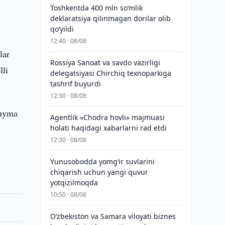
Toshkentda 400 mln so‘mlik
deklaratsiya qilinmagan dorilar olib
qo‘yildi
12:40 · 08/08
lar
Rossiya Sanoat va savdo vazirligi
lli
delegatsiyasi Chirchiq texnoparkiga
tashrif buyurdi
12:30 · 08/08
quyma
Agentlik «Chodra hovli» majmuasi
holati haqidagi xabarlarni rad etdi
12:30 · 08/08
Yunusobodda yomg‘ir suvlarini
chiqarish uchun yangi quvur
yotqizilmoqda
10:50 · 08/08
Oʻzbekiston va Samara viloyati biznes