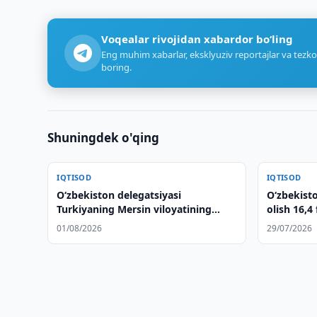
Voqealar rivojidan xabardor bo‘ling
Eng muhim xabarlar, eksklyuziv reportajlar va tezko
boring.
Shuningdek o'qing
IQTISOD
IQTISOD
Oʻzbekiston delegatsiyasi
O‘zbekisto
Turkiyaning Mersin viloyatining
olish 16,4
logistika salohiyatini oʻrganib chiqdi
01/08/2026
29/07/2026