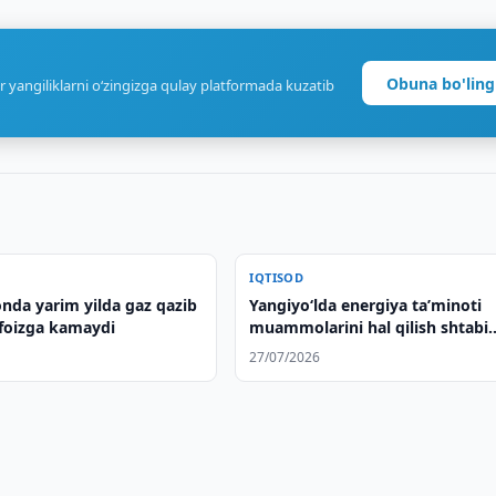
Obuna bo'ling
r yangiliklarni o‘zingizga qulay platformada kuzatib
IQTISOD
nda yarim yilda gaz qazib
Yangiyo‘lda energiya taʼminoti
 foizga kamaydi
muammolarini hal qilish shtabi
tuziladi
27/07/2026