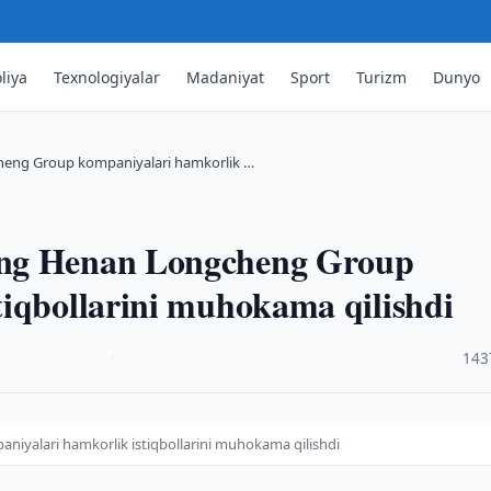
liya
Texnologiyalar
Madaniyat
Sport
Turizm
Dunyo
heng Group kompaniyalari hamkorlik …
ing Henan Longcheng Group
tiqbollarini muhokama qilishdi
·
143
yalari hamkorlik istiqbollarini muhokama qilishdi