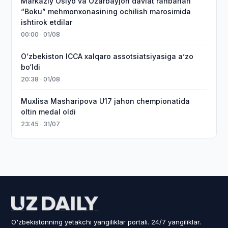
Markaziy Osiyo va Ozarbayjon davlat rahbarlari
“Boku” mehmonxonasining ochilish marosimida
ishtirok etdilar
00:00 · 01/08
O‘zbekiston ICCA xalqaro assotsiatsiyasiga aʼzo
bo‘ldi
20:38 · 01/08
Muxlisa Masharipova U17 jahon chempionatida
oltin medal oldi
23:45 · 31/07
O'zbekistonning yetakchi yangiliklar portali. 24/7 yangiliklar.