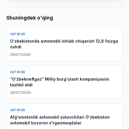
Shuningdek o'qing
IQTISOD
O‘zbekistonda avtomobil ishlab chiqarish 12,8 foizga
oshdi
29/07/2026
IQTISOD
“Oʻzbekneftgaz” Milliy burgʻulash kompaniyasini
tashkil etdi
29/07/2026
IQTISOD
Afg'onistonlik avtomobil sotuvchilari O'zbekiston
avtomobil bozorini o'rganmoqdalar