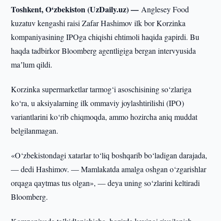
Toshkent, O‘zbekiston (UzDaily.uz) —
Anglesey Food
kuzatuv kengashi raisi Zafar Hashimov ilk bor Korzinka
kompaniyasining IPOga chiqishi ehtimoli haqida gapirdi. Bu
haqda tadbirkor Bloomberg agentligiga bergan intervyusida
maʼlum qildi.
Korzinka supermarketlar tarmog‘i asoschisining so‘zlariga
ko‘ra, u aksiyalarning ilk ommaviy joylashtirilishi (IPO)
variantlarini ko‘rib chiqmoqda, ammo hozircha aniq muddat
belgilanmagan.
«O‘zbekistondagi xatarlar to‘liq boshqarib bo‘ladigan darajada,
— dedi Hashimov. — Mamlakatda amalga oshgan o‘zgarishlar
orqaga qaytmas tus olgan», — deya uning so‘zlarini keltiradi
Bloomberg.