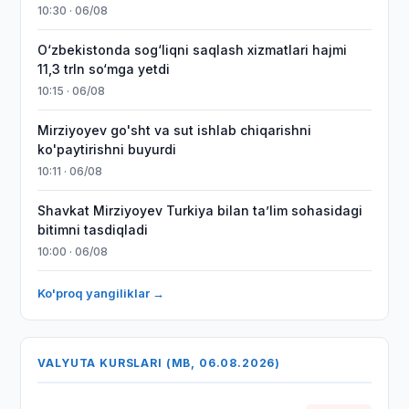
10:30 · 06/08
O‘zbekistonda sog‘liqni saqlash xizmatlari hajmi
11,3 trln so‘mga yetdi
10:15 · 06/08
Mirziyoyev go'sht va sut ishlab chiqarishni
ko'paytirishni buyurdi
10:11 · 06/08
Shavkat Mirziyoyev Turkiya bilan taʼlim sohasidagi
bitimni tasdiqladi
10:00 · 06/08
Ko'proq yangiliklar →
VALYUTA KURSLARI (MB, 06.08.2026)