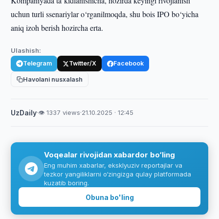
Kompaniyada taʼkidlanishicha, hozirda keyingi rivojlanish
uchun turli ssenariylar o‘rganilmoqda, shu bois IPO bo‘yicha
aniq izoh berish hozircha erta.
Ulashish:
Telegram
Twitter/X
Facebook
Havolani nusxalash
UzDaily
·
👁 1337 views
·
21.10.2025 · 12:45
Voqealar rivojidan xabardor bo‘ling
Eng muhim xabarlar, eksklyuziv reportajlar va
tezkor yangiliklarni o‘zingizga qulay platformada
kuzatib boring.
Obuna bo'ling