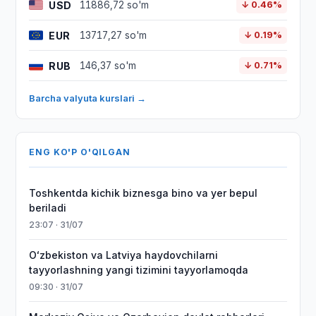
USD
11886,72 so'm
↓ 0.46%
EUR
13717,27 so'm
↓ 0.19%
RUB
146,37 so'm
↓ 0.71%
Barcha valyuta kurslari →
ENG KO'P O'QILGAN
Toshkentda kichik biznesga bino va yer bepul
beriladi
23:07 · 31/07
Oʻzbekiston va Latviya haydovchilarni
tayyorlashning yangi tizimini tayyorlamoqda
09:30 · 31/07