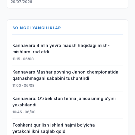
29/07/2026
SO'NGGI YANGILIKLAR
Kannavaro 4 mln yevro maosh haqidagi mish-
mishlarni rad etdi
11:15 · 06/08
Kannavaro Masharipovning Jahon chempionatida
qatnashmagani sababini tushuntirdi
11:00 · 06/08
Kannavaro: O‘zbekiston terma jamoasining o‘yini
yaxshilandi
10:45 · 06/08
Toshkent qurilish ishlari hajmi bo‘yicha
yetakchilikni saqlab qoldi