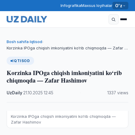
Infografika
Maxsus loyihalar
O'z
Bosh sahifa
Iqtisod
›
›
Korzinka IPOga chiqish imkoniyatini ko‘rib chiqmoqda — Zafar …
IQTISOD
Korzinka IPOga chiqish imkoniyatini ko‘rib
chiqmoqda — Zafar Hashimov
UzDaily
·
21.10.2025
·
12:45
·
1337 views
Korzinka IPOga chiqish imkoniyatini ko‘rib chiqmoqda —
Zafar Hashimov