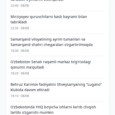
22:40 · 08/08
Mirziyoyev quruvchilarni kasb bayrami bilan
tabrikladi
22:35 · 08/08
Samarqand viloyatining ayrim tumanlari va
Samarqand shahri chegaralari oʻzgartirilmoqda
18:30 · 08/08
Oʻzbekiston Senati raqamli markaz toʻgʻrisidagi
qonunni maʼqulladi
18:20 · 08/08
Behruz Karimov faoliyatini Shveysariyaning “Lugano”
klubida davom ettiradi
18:10 · 08/08
O‘zbekistonda YHQ bo‘yicha ishlarni ko‘rib chiqish
tartibi o‘zgarishi mumkin