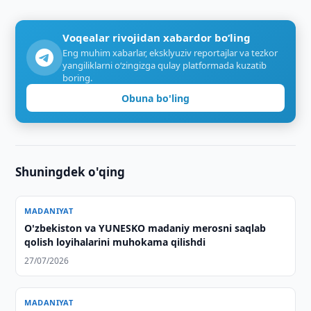
Voqealar rivojidan xabardor bo‘ling
Eng muhim xabarlar, eksklyuziv reportajlar va tezkor
yangiliklarni o‘zingizga qulay platformada kuzatib
boring.
Obuna bo'ling
Shuningdek o'qing
MADANIYAT
O'zbekiston va YUNESKO madaniy merosni saqlab
qolish loyihalarini muhokama qilishdi
27/07/2026
MADANIYAT