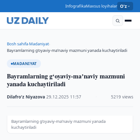
Infografika
Maxsus loyihalar
O'z
Bosh sahifa
Madaniyat
›
›
Bayramlarning g‘oyaviy-maʼnaviy mazmuni yanada kuchaytiriladi
MADANIYAT
Bayramlarning g‘oyaviy-maʼnaviy mazmuni
yanada kuchaytiriladi
Dilafro'z Niyazova
·
29.12.2025
·
11:57
·
5219 views
Bayramlarning g‘oyaviy-maʼnaviy mazmuni yanada
kuchaytiriladi