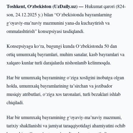
Toshkent, O‘zbekiston (UzDaily.uz) —
Hukumat qarori (824-
son, 24.12.2025 y.) bilan “O‘zbekistonda bayramlarning
g‘oyaviy-maʼnaviy mazmunini yana-da kuchaytirish va
ommalashtirish” konsepsiyasi tasdiqlandi.
Konsepsiyaga ko‘ra, bugungi kunda O‘zbekistonda 50 dan
ortiq umumxalq bayramlari, muhim sanalar, kasb bayramlari va
xalqaro kunlar turli darajalarda nishonlanib kelinmoqda.
Har bir umumxalq bayramining o‘ziga xosligini inobatga olgan
holda, umumxalq bayramlarining taʼsirchan va jozibador
musiqiy atributlari, o‘ziga xos taronalari, turli bezaklari ishlab
chiqiladi.
Har bir umumxalq bayramining g‘oyaviy-maʼnaviy mazmuni,
tarixiy shakllanishi va jamiyat taraqqiyotidagi ahamiyatini ochib