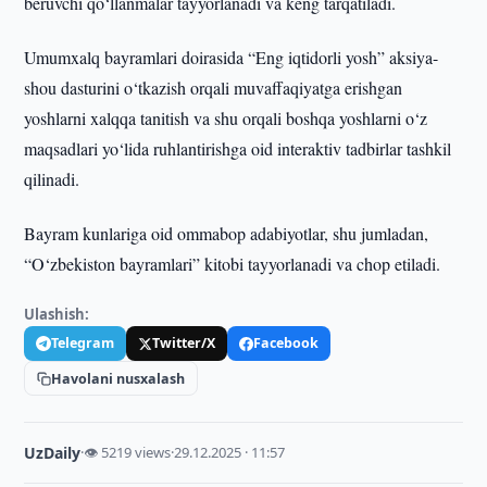
beruvchi qo‘llanmalar tayyorlanadi va keng tarqatiladi.
Umumxalq bayramlari doirasida “Eng iqtidorli yosh” aksiya-
shou dasturini o‘tkazish orqali muvaffaqiyatga erishgan
yoshlarni xalqqa tanitish va shu orqali boshqa yoshlarni o‘z
maqsadlari yo‘lida ruhlantirishga oid interaktiv tadbirlar tashkil
qilinadi.
Bayram kunlariga oid ommabop adabiyotlar, shu jumladan,
“O‘zbekiston bayramlari” kitobi tayyorlanadi va chop etiladi.
Ulashish:
Telegram
Twitter/X
Facebook
Havolani nusxalash
UzDaily
·
👁 5219 views
·
29.12.2025 · 11:57