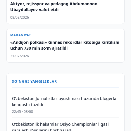
Aktyor, rejissyor va pedagog Abdumannon
Ubaydullayev vafot etdi
08/08/2026
MADANIYAT
«Andijon polkasi» Ginnes rekordlar kitobiga kiritilishi
uchun 730 mln so‘m ajratildi
31/07/2026
SO'NGGI YANGILIKLAR
O‘zbekiston Jurnalistlar uyushmasi huzurida blogerlar
kengashi tuzildi
22:45 · 08/08
O‘zbekistonlik hakamlar Osiyo Chempionlar ligasi
saralash o‘yinlarini boshqaradi