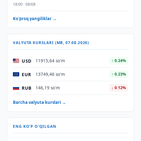
18:00 · 08/08
Ko'proq yangiliklar →
VALYUTA KURSLARI (MB, 07.08.2026)
USD
11915,64 so'm
↑ 0.24%
EUR
13749,46 so'm
↑ 0.23%
RUB
146,19 so'm
↓ 0.12%
Barcha valyuta kurslari →
ENG KO'P O'QILGAN