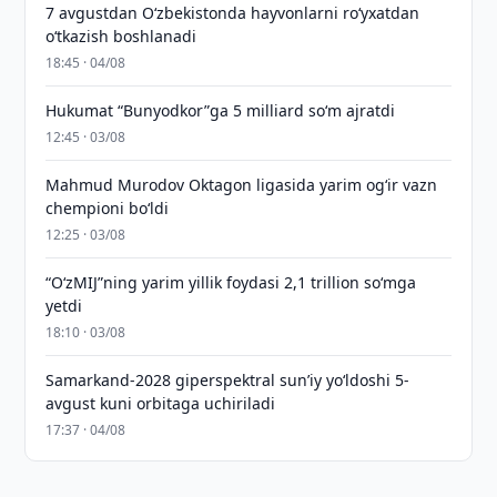
7 avgustdan O‘zbekistonda hayvonlarni ro‘yxatdan
o‘tkazish boshlanadi
18:45 · 04/08
Hukumat “Bunyodkor”ga 5 milliard so‘m ajratdi
12:45 · 03/08
Mahmud Murodov Oktagon ligasida yarim og‘ir vazn
chempioni bo‘ldi
12:25 · 03/08
“O‘zMIJ”ning yarim yillik foydasi 2,1 trillion so‘mga
yetdi
18:10 · 03/08
Samarkand-2028 giperspektral sun’iy yo‘ldoshi 5-
avgust kuni orbitaga uchiriladi
17:37 · 04/08