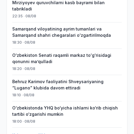
Mirziyoyev quruvchilarni kasb bayrami bilan
tabrikladi
22:35 · 08/08
Samarqand viloyatining ayrim tumanlari va
Samarqand shahri chegaralari oʻzgartirilmoqda
18:30 · 08/08
Oʻzbekiston Senati raqamli markaz toʻgʻrisidagi
qonunni maʼqulladi
18:20 · 08/08
Behruz Karimov faoliyatini Shveysariyaning
“Lugano” klubida davom ettiradi
18:10 · 08/08
O‘zbekistonda YHQ bo‘yicha ishlarni ko‘rib chiqish
tartibi o‘zgarishi mumkin
18:00 · 08/08