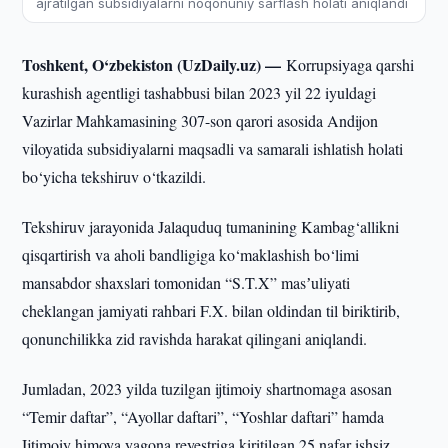
ajratilgan subsidiyalarni noqonuniy sarflash holati aniqlandi
Toshkent, O‘zbekiston (UzDaily.uz) —
Korrupsiyaga qarshi
kurashish agentligi tashabbusi bilan 2023 yil 22 iyuldagi
Vazirlar Mahkamasining 307-son qarori asosida Andijon
viloyatida subsidiyalarni maqsadli va samarali ishlatish holati
bo‘yicha tekshiruv o‘tkazildi.
Tekshiruv jarayonida Jalaquduq tumanining Kambag‘allikni
qisqartirish va aholi bandligiga ko‘maklashish bo‘limi
mansabdor shaxslari tomonidan “S.T.X” masʼuliyati
cheklangan jamiyati rahbari F.X. bilan oldindan til biriktirib,
qonunchilikka zid ravishda harakat qilingani aniqlandi.
Jumladan, 2023 yilda tuzilgan ijtimoiy shartnomaga asosan
“Temir daftar”, “Ayollar daftari”, “Yoshlar daftari” hamda
Ijtimoiy himoya yagona reyestriga kiritilgan 25 nafar ishsiz