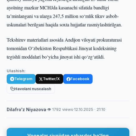
ayolning mazkur MCHJda kasanachi sifatida bandligi
taʼminlangani va ularga 247,5 million so‘mlik tikuv asbob-
uskunalari berilgani haqida soxta hujjatlar rasmiylashtirilgan.
Tekshiruv materiallari asosida Andijon viloyati prokuraturasi
tomonidan O‘zbekiston Respublikasi Jinoyat kodeksining
tegishli moddalari bo‘yicha jinoyat ishi qo‘zg‘atildi.
Ulashish:
Telegram
Twitter/X
Facebook
Havolani nusxalash
Dilafro'z Niyazova
·
👁 1792 views
·
12.10.2025 · 21:10
Voqealar rivojidan xabardor bo‘ling