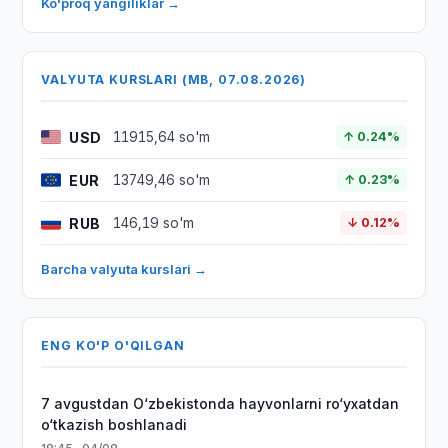
Ko'proq yangiliklar →
VALYUTA KURSLARI (MB, 07.08.2026)
USD
11915,64 so'm
↑ 0.24%
EUR
13749,46 so'm
↑ 0.23%
RUB
146,19 so'm
↓ 0.12%
Barcha valyuta kurslari →
ENG KO'P O'QILGAN
7 avgustdan O‘zbekistonda hayvonlarni ro‘yxatdan
o‘tkazish boshlanadi