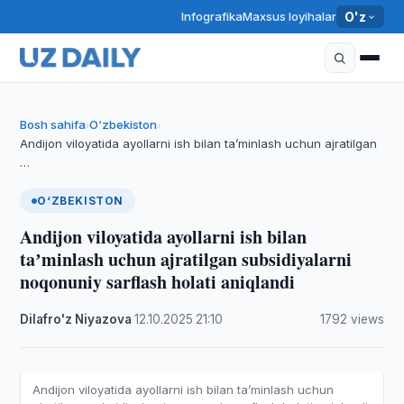
Infografika
Maxsus loyihalar
O'z
Bosh sahifa
O‘zbekiston
›
›
Andijon viloyatida ayollarni ish bilan taʼminlash uchun ajratilgan
…
O‘ZBEKISTON
Andijon viloyatida ayollarni ish bilan
taʼminlash uchun ajratilgan subsidiyalarni
noqonuniy sarflash holati aniqlandi
Dilafro'z Niyazova
·
12.10.2025
·
21:10
·
1792 views
Andijon viloyatida ayollarni ish bilan taʼminlash uchun