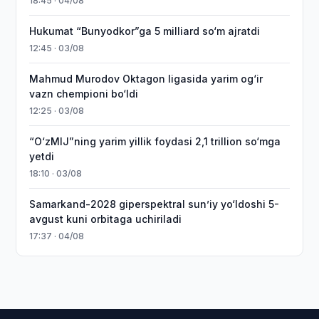
18:45 · 04/08
Hukumat “Bunyodkor”ga 5 milliard so‘m ajratdi
12:45 · 03/08
Mahmud Murodov Oktagon ligasida yarim og‘ir
vazn chempioni bo‘ldi
12:25 · 03/08
“O‘zMIJ”ning yarim yillik foydasi 2,1 trillion so‘mga
yetdi
18:10 · 03/08
Samarkand-2028 giperspektral sun’iy yo‘ldoshi 5-
avgust kuni orbitaga uchiriladi
17:37 · 04/08