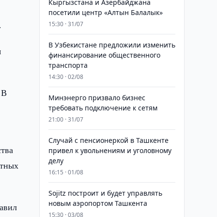
Кыргызстана и Азербайджана
посетили центр «Алтын Балалык»
.
15:30 · 31/07
В Узбекистане предложили изменить
я
финансирование общественного
транспорта
14:30 · 02/08
 В
Минэнерго призвало бизнес
требовать подключение к сетям
21:00 · 31/07
Случай с пенсионеркой в Ташкенте
ства
привел к увольнениям и уголовному
делу
атных
16:15 · 01/08
Sojitz построит и будет управлять
новым аэропортом Ташкента
тавил
15:30 · 03/08