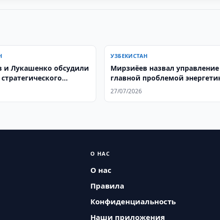
Н
УЗБЕКИСТАН
 и Лукашенко обсудили
Мирзиёев назвал управление
 стратегического
главной проблемой энергети
тва
27/07/2026
О НАС
О нас
Правила
Конфиденциальность
Наши приложения