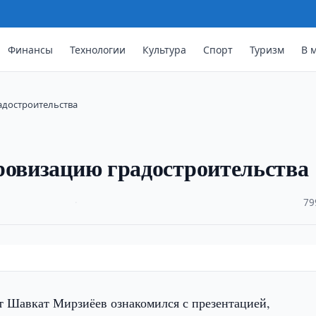
Финансы
Технологии
Культура
Спорт
Туризм
В 
адостроительства
ровизацию градостроительства
·
79
т Шавкат Мирзиёев ознакомился с презентацией,