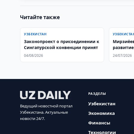
Читайте также
УЗБЕКИСТАН
УЗБЕКИСТА
Законопроект о присоединении к
Мирзиёев
Сингапурской конвенции принят
развитие
партнерс
04/08/2026
24/07/2026
РАЗДЕЛЫ
Узбекистан
Ведущий новостной портал
Узбекистана. Актуальные
Экономика
новости 24/7.
Финансы
Технологии