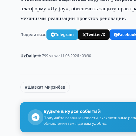
платформу «Uy-joy», обеспечить защиту прав г
механизмы реализации проектов реновации.
Поделиться:
Telegram
Twitter/X
Faceboo
UzDaily
·
👁 799 views
·
11.06.2026 · 09:30
#Шавкат Мирзиёев
Будьте в курсе событий
Получайте главные новости, эксклюзивные ре
обновления там, где вам удобно.