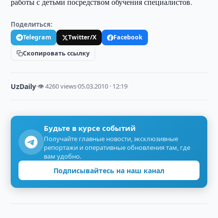
работы с детьми посредством обучения специалистов.
Поделиться:
Telegram
Twitter/X
Facebook
Скопировать ссылку
UzDaily
·
👁 4260 views
·
05.03.2010 · 12:19
Будьте в курсе событий
Получайте главные новости, эксклюзивные
репортажи и оперативные обновления там, где
вам удобно.
Подписывайтесь на наш канал