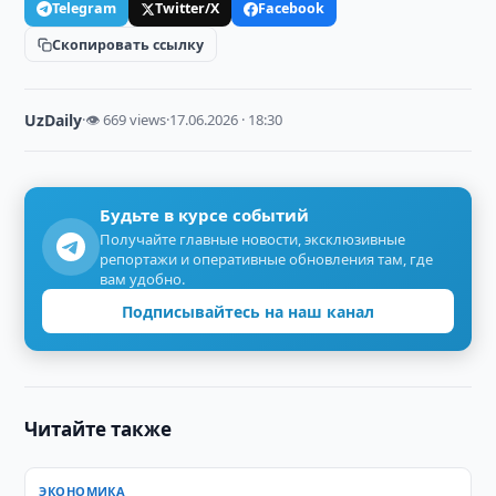
Telegram
Twitter/X
Facebook
Скопировать ссылку
UzDaily
·
👁 669 views
·
17.06.2026 · 18:30
Будьте в курсе событий
Получайте главные новости, эксклюзивные
репортажи и оперативные обновления там, где
вам удобно.
Подписывайтесь на наш канал
Читайте также
ЭКОНОМИКА