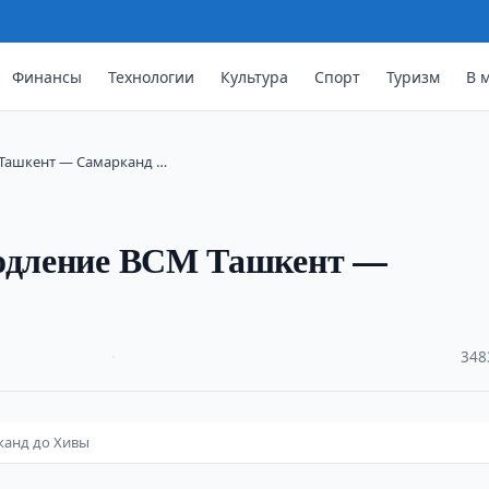
Финансы
Технологии
Культура
Спорт
Туризм
В 
 Ташкент — Самарканд …
родление ВСМ Ташкент —
·
348
канд до Хивы