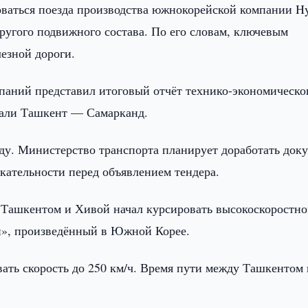
оваться поезда производства южнокорейской компании H
ругого подвижного состава. По его словам, ключевым
езной дороги.
паний представил итоговый отчёт технико-экономическо
рали Ташкент — Самарканд.
оду. Министерство транспорта планирует доработать док
ательности перед объявлением тендера.
у Ташкентом и Хивой начал курсировать высокоскоростн
и», произведённый в Южной Корее.
вать скорость до 250 км/ч. Время пути между Ташкентом 