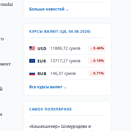
yundai
Больше новостей →
КУРСЫ ВАЛЮТ (ЦБ, 06.08.2026)
го
USD
11886,72 сумов
↓ 0.46%
EUR
13717,27 сумов
↓ 0.19%
умент
RUB
146,37 сумов
↓ 0.71%
Все курсы валют →
ой
САМОЕ ПОПУЛЯРНОЕ
и
«Башакшехир» Шомуродова и