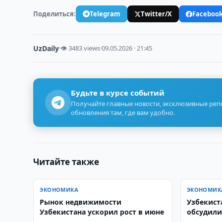
Поделиться:
Telegram
Twitter/X
Faceboo
UzDaily
·
👁 3483 views
·
09.05.2026 · 21:45
Будьте в курсе событий
Получайте главные новости, эксклюзивные ре
обновления там, где вам удобно.
Читайте также
ЭКОНОМИКА
ЭКОНОМИК
Рынок недвижимости
Узбекист
Узбекистана ускорил рост в июне
обсудили
фармаце