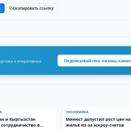
k
Скопировать ссылку
Подписывайтесь на наш канал
портажи и оперативные
А
ЭКОНОМИКА
ан и Кыргызстан
Минюст допустил рост цен на
 сотрудничество в
жилье из-за эскроу-счетов
втике