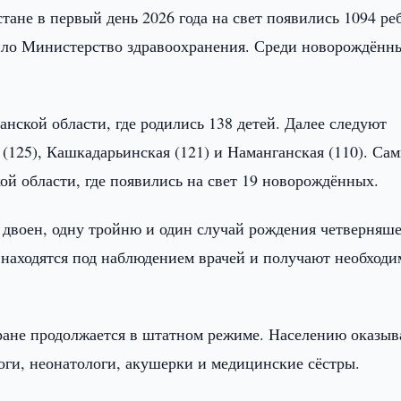
тане в первый день 2026 года на свет появились 1094 ре
вило Министерство здравоохранения. Среди новорождён
нской области, где родились 138 детей. Далее следуют
 (125), Кашкадарьинская (121) и Наманганская (110). Са
ой области, где появились на свет 19 новорождённых.
двоен, одну тройню и один случай рождения четверняше
и находятся под наблюдением врачей и получают необход
ране продолжается в штатном режиме. Населению оказы
ги, неонатологи, акушерки и медицинские сёстры.