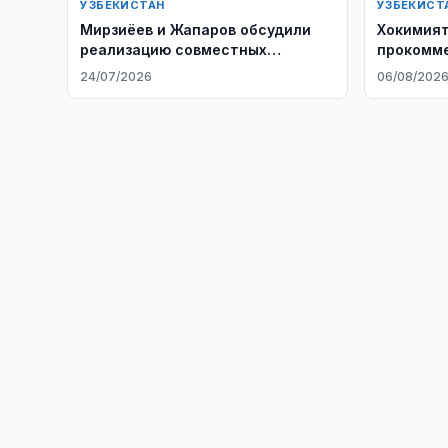
УЗБЕКИСТАН
УЗБЕКИСТ
Мирзиёев и Жапаров обсудили
Хокимият
реализацию совместных
прокомме
проектов
ЖК ORIGI
24/07/2026
06/08/202