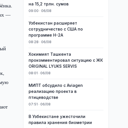
на 15,2 трлн. сумов
бёнка.
09:00 · 06/08
ных —
Узбекистан расширяет
сотрудничество с США по
программе H-2A
08:28 · 06/08
мый
Хокимият Ташкента
прокомментировал ситуацию с ЖК
ORIGINAL LYUKS SERVIS
к,
08:01 · 06/08
имую
МИПТ обсудило с Aviagen
реализацию проекта в
птицеводстве
07:51 · 06/08
вают
В Узбекистане ужесточили
правила хранения биометрии