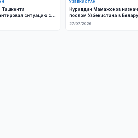
АН
УЗБЕКИСТАН
 Ташкента
Нуриддин Мамажонов назна
нтировал ситуацию с
послом Узбекистана в Белар
NAL LYUKS SERVIS
6
27/07/2026