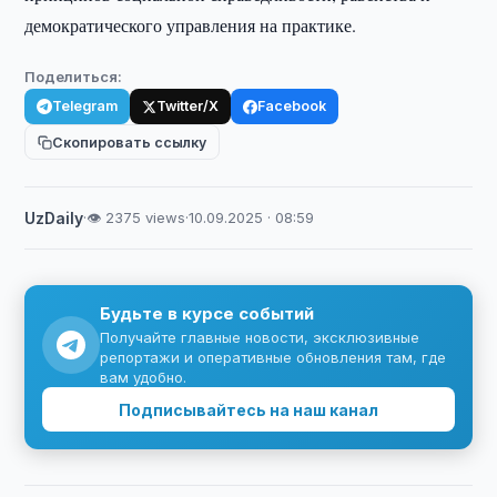
демократического управления на практике.
Поделиться:
Telegram
Twitter/X
Facebook
Скопировать ссылку
UzDaily
·
👁 2375 views
·
10.09.2025 · 08:59
Будьте в курсе событий
Получайте главные новости, эксклюзивные
репортажи и оперативные обновления там, где
вам удобно.
Подписывайтесь на наш канал