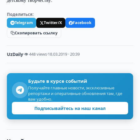
Поделиться:
Telegram
Twitter/X
Facebook
Скопировать ссылку
UzDaily
·
👁 448 views
·
18.03.2019 · 20:39
Будьте в курсе событий
Получайте главные новости, эксклюзивные
репортажи и оперативные обновления там, где
вам удобно.
Подписывайтесь на наш канал