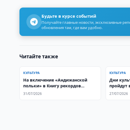
Будьте в курсе событий
Получайте главные новости, эксклюзивные ре
обновления там, где вам удобно.
Читайте также
КУЛЬТУРА
КУЛЬТУРА
На включение «Андижанской
Дни куль
польки» в Книгу рекордов
пройдут 
Гиннесса выделили 730 млн.
июля
31/07/2026
27/07/2026
сумов