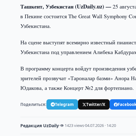
Ташкент, Узбекистан (UzDaily.uz) —
25 авгус
в Пекине состоится The Great Wall Symphony Co
Узбекистана.
На сцене выступят всемирно известный пианис
Узбекистана под управлением Алибека Кабдура
В программу концерта войдут произведения узб
зрителей прозвучат «Тароналар базми» Анора Н
Юдакова, а также Концерт №2 для фортепиано.
Поделиться:
Telegram
Twitter/X
Faceboo
Редакция UzDaily
·
👁 1423 views
·
04.07.2026 · 14:20