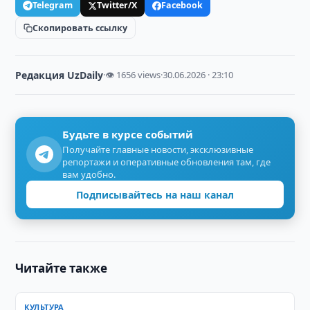
Telegram
Twitter/X
Facebook
Скопировать ссылку
Редакция UzDaily
·
👁 1656 views
·
30.06.2026 · 23:10
Будьте в курсе событий
Получайте главные новости, эксклюзивные
репортажи и оперативные обновления там, где
вам удобно.
Подписывайтесь на наш канал
Читайте также
КУЛЬТУРА