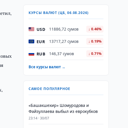
етил,
КУРСЫ ВАЛЮТ (ЦБ, 06.08.2026)
USD
11886,72 сумов
↓ 0.46%
EUR
13717,27 сумов
↓ 0.19%
RUB
146,37 сумов
↓ 0.71%
новых
ля
Все курсы валют →
х,
САМОЕ ПОПУЛЯРНОЕ
«Башакшехир» Шомуродова и
Файзуллаева выбыл из еврокубков
23:14 · 30/07