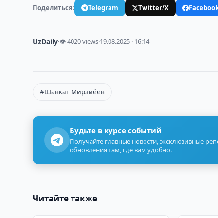
Поделиться:
Telegram
Twitter/X
Faceboo
UzDaily
·
👁 4020 views
·
19.08.2025 · 16:14
#Шавкат Мирзиёев
Будьте в курсе событий
Получайте главные новости, эксклюзивные ре
обновления там, где вам удобно.
Читайте также