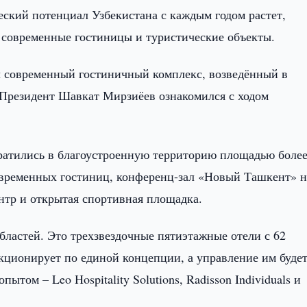
еский потенциал Узбекистана с каждым годом растет,
я современные гостиницы и туристические объекты.
л современный гостиничный комплекс, возведённый в
 Президент Шавкат Мирзиёев ознакомился с ходом
ратились в благоустроенную территорию площадью боле
современных гостиниц, конференц-зал «Новый Ташкент» н
ентр и открытая спортивная площадка.
бластей. Это трехзвездочные пятиэтажные отели с 62
ционирует по единой концепции, а управление им буде
том – Leo Hospitality Solutions, Radisson Individuals и