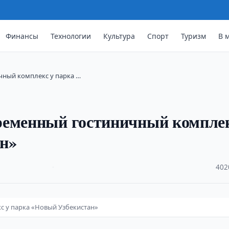
Финансы
Технологии
Культура
Спорт
Туризм
В 
чный комплекс у парка …
ременный гостиничный компле
ан»
·
402
с у парка «Новый Узбекистан»