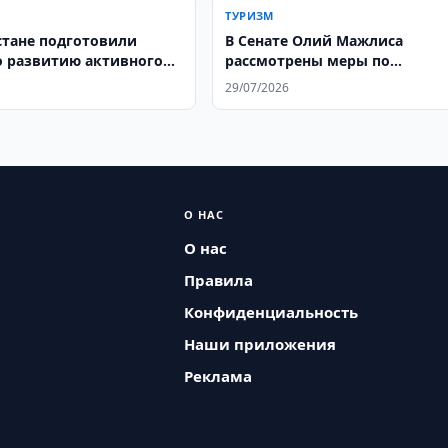
ТУРИЗМ
стане подготовили
В Сенате Олий Мажлиса
о развитию активного
рассмотрены меры по
дальнейшему развитию
29/07/2026
туристической отрасли
О НАС
О нас
Правила
Конфиденциальность
Наши приложения
Реклама