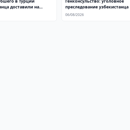
ибшего в Турции
Генконсульство: уголовное
анца доставили на
преследование узбекистанца 
РФ прекращено
06/08/2026