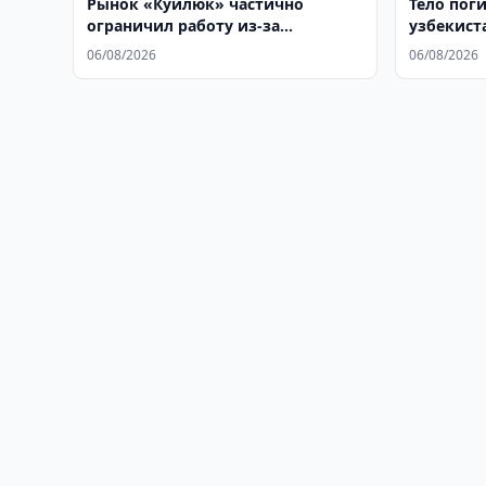
Рынок «Куйлюк» частично
Тело пог
ограничил работу из-за
узбекист
нарушений
родину
06/08/2026
06/08/2026