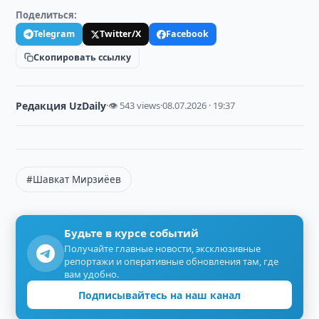
Поделиться:
Telegram
Twitter/X
Facebook
Скопировать ссылку
Редакция UzDaily
·
👁 543 views
·
08.07.2026 · 19:37
#Шавкат Мирзиёев
Будьте в курсе событий
Получайте главные новости, эксклюзивные
репортажи и оперативные обновления там, где
вам удобно.
Подписывайтесь на наш канал