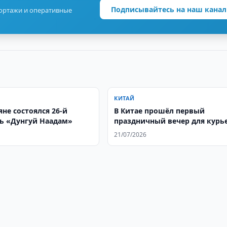
Подписывайтесь на наш канал
портажи и оперативные
КИТАЙ
не состоялся 26-й
В Китае прошёл первый
ь «Дунгуй Наадам»
праздничный вечер для курь
и других работников новых 
21/07/2026
занятости