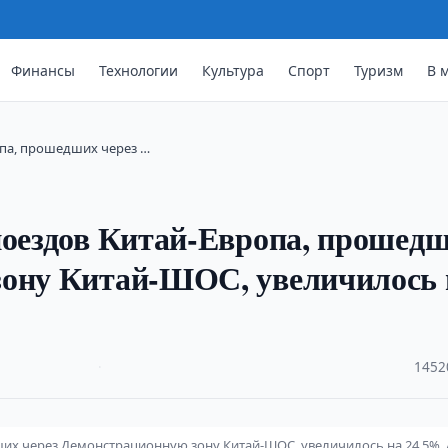
Финансы
Технологии
Культура
Спорт
Туризм
В 
опа, прошедших через …
поездов Китай-Европа, прошед
зону Китай-ШОС, увеличилось 
·
1452
ших через Демонстрационную зону Китай-ШОС, увеличилось на 24,5%. 