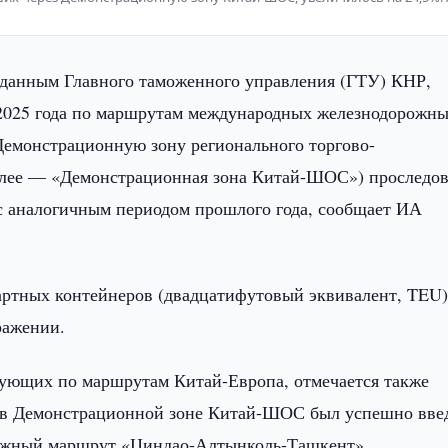
 данным Главного таможенного управления (ГТУ) КНР,
 2025 года по маршрутам международных железнодорожн
Демонстрационную зону регионального торгово-
алее — «Демонстрационная зона Китай-ШОС») проследо
 с аналогичным периодом прошлого года, сообщает ИА
дартных контейнеров (двадцатифутовый эквивалент, TEU)
ражении.
рующих по маршрутам Китай-Европа, отмечается также
е в Демонстрационной зоне Китай-ШОС был успешно вве
рожный маршрут «Циндао-Алтынколь-Ташкент».