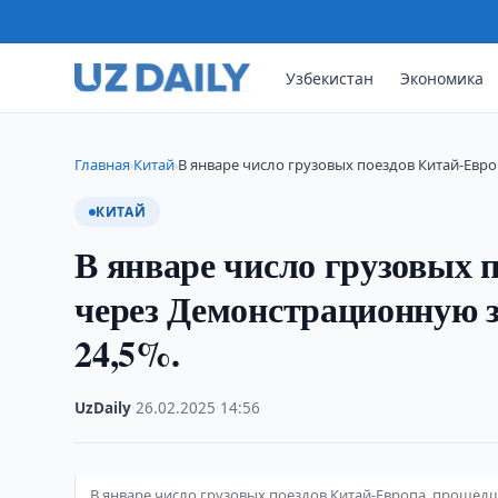
Узбекистан
Экономика
Главная
Китай
В январе число грузовых поездов Китай-Евр
›
›
КИТАЙ
В январе число грузовых 
через Демонстрационную 
24,5%.
UzDaily
·
26.02.2025
·
14:56
В январе число грузовых поездов Китай-Европа, прошед