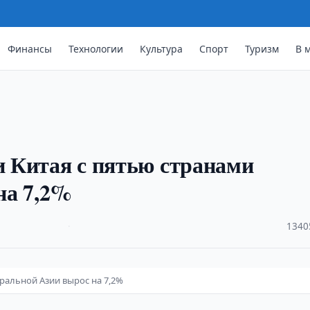
Финансы
Технологии
Культура
Спорт
Туризм
В 
ли Китая с пятью странами
на 7,2%
·
1340
тральной Азии вырос на 7,2%