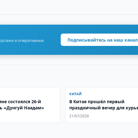
Подписывайтесь на наш канал
портажи и оперативные
КИТАЙ
не состоялся 26-й
В Китае прошёл первый
ь «Дунгуй Наадам»
праздничный вечер для курь
и других работников новых 
21/07/2026
занятости