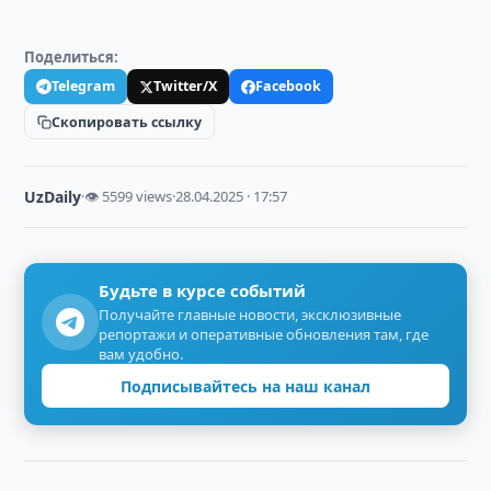
Поделиться:
Telegram
Twitter/X
Facebook
Скопировать ссылку
UzDaily
·
👁 5599 views
·
28.04.2025 · 17:57
Будьте в курсе событий
Получайте главные новости, эксклюзивные
репортажи и оперативные обновления там, где
вам удобно.
Подписывайтесь на наш канал