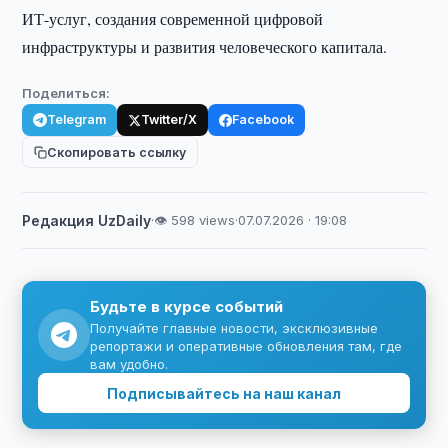
ИТ-услуг, создания современной цифровой
инфраструктуры и развития человеческого капитала.
Поделиться:
Telegram
Twitter/X
Facebook
Скопировать ссылку
Редакция UzDaily
·
👁 598 views
·
07.07.2026 · 19:08
Будьте в курсе событий
Получайте главные новости, эксклюзивные
репортажи и оперативные обновления там, где
вам удобно.
Подписывайтесь на наш канал