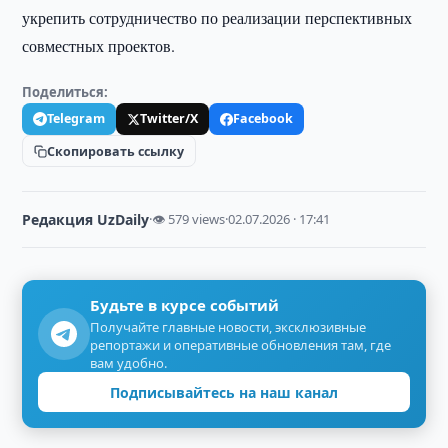
укрепить сотрудничество по реализации перспективных
совместных проектов.
Поделиться:
Telegram
Twitter/X
Facebook
Скопировать ссылку
Редакция UzDaily
·
👁 579 views
·
02.07.2026 · 17:41
Будьте в курсе событий
Получайте главные новости, эксклюзивные
репортажи и оперативные обновления там, где
вам удобно.
Подписывайтесь на наш канал