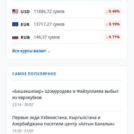
USD
11886,72 сумов
↓ 0.46%
EUR
13717,27 сумов
↓ 0.19%
RUB
146,37 сумов
↓ 0.71%
Все курсы валют →
САМОЕ ПОПУЛЯРНОЕ
«Башакшехир» Шомуродова и Файзуллаева выбыл
из еврокубков
23:14 · 30/07
Первые леди Узбекистана, Кыргызстана и
Азербайджана посетили центр «Алтын Балалык»
15:30 · 31/07