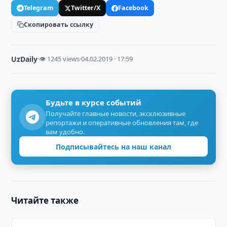
Telegram
Twitter/X
Facebook
Скопировать ссылку
UzDaily
·
👁 1245 views
·
04.02.2019 · 17:59
Будьте в курсе событий
Получайте главные новости, эксклюзивные
репортажи и оперативные обновления там, где
вам удобно.
Подписывайтесь на наш канал
Читайте также