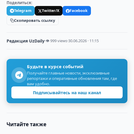
Поделиться:
Telegram
Twitter/X
Facebook
Скопировать ссылку
Редакция UzDaily
·
👁 999 views
·
30.06.2026 · 11:15
Будьте в курсе событий
Получайте главные новости, эксклюзивные
репортажи и оперативные обновления там, где
вам удобно.
Подписывайтесь на наш канал
Читайте также