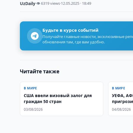
UzDaily
·
👁 6319 views
·
12.05.2025 · 18:49
Будьте в курсе событий
Получайте главные новости, эксклюзивные ре
обновления там, где вам удобно.
Читайте также
В МИРЕ
В МИРЕ
США ввели визовый залог для
УЕФА, АФ
граждан 50 стран
пригроз
альтерн
03/08/2026
04/08/2026