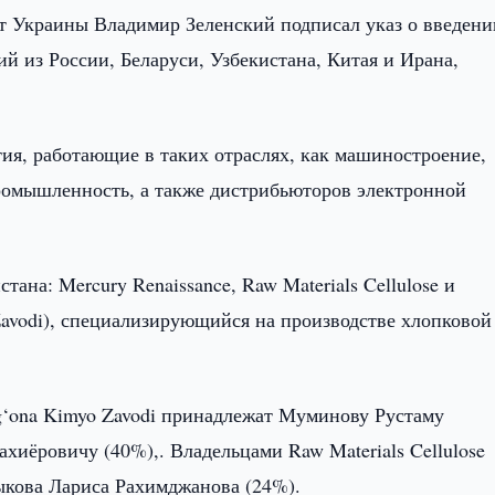
т Украины Владимир Зеленский подписал указ о введени
й из России, Беларуси, Узбекистана, Китая и Ирана,
тия, работающие в таких отраслях, как машиностроение,
ромышленность, а также дистрибьюторов электронной
ана: Mercury Renaissance, Raw Materials Cellulose и
Zavodi), специализирующийся на производстве хлопковой
rg‘ona Kimyo Zavodi принадлежат Муминову Рустаму
иёровичу (40%),. Владельцами Raw Materials Cellulose
ыкова Лариса Рахимджанова (24%).