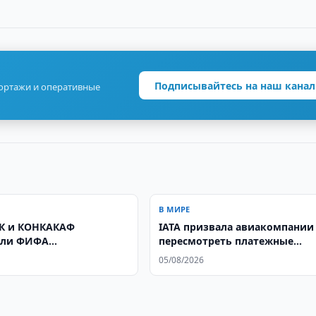
Подписывайтесь на наш канал
портажи и оперативные
В МИРЕ
К и КОНКАКАФ
IATA призвала авиакомпании
или ФИФА
пересмотреть платежные
ативными турнирами
стратегии
05/08/2026