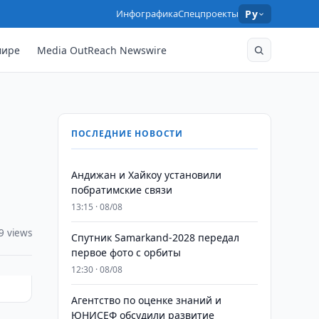
Инфографика
Спецпроекты
Ру
мире
Media OutReach Newswire
ПОСЛЕДНИЕ НОВОСТИ
Андижан и Хайкоу установили
побратимские связи
13:15 · 08/08
9 views
Спутник Samarkand-2028 передал
первое фото с орбиты
12:30 · 08/08
Агентство по оценке знаний и
ЮНИСЕФ обсудили развитие