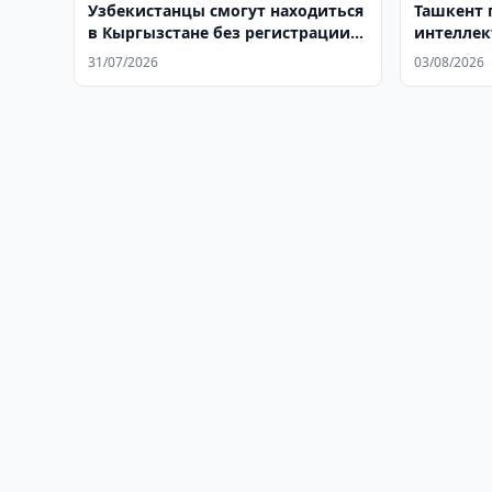
Узбекистанцы смогут находиться
Ташкент 
в Кыргызстане без регистрации
интелле
до 15 дней
31/07/2026
03/08/2026