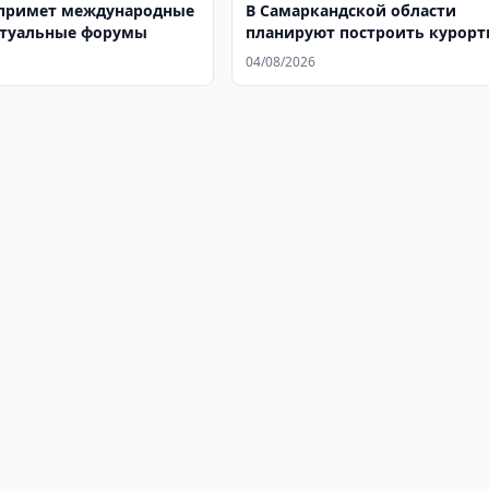
примет международные
В Самаркандской области
ктуальные форумы
планируют построить курор
город Нурбулак
04/08/2026