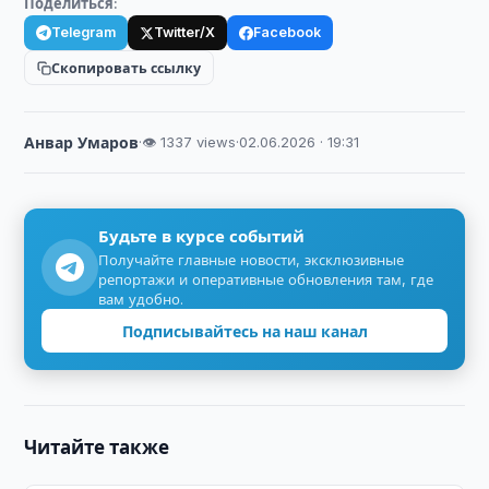
Поделиться:
Telegram
Twitter/X
Facebook
Скопировать ссылку
Анвар Умаров
·
👁 1337 views
·
02.06.2026 · 19:31
Будьте в курсе событий
Получайте главные новости, эксклюзивные
репортажи и оперативные обновления там, где
вам удобно.
Подписывайтесь на наш канал
Читайте также