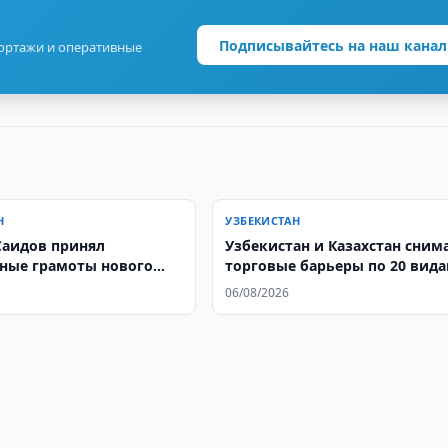
Подписывайтесь на наш канал
портажи и оперативные
Н
УЗБЕКИСТАН
Саидов принял
Узбекистан и Казахстан сним
ные грамоты нового
торговые барьеры по 20 вид
гентины в Узбекистане
товаров с 10 августа
06/08/2026