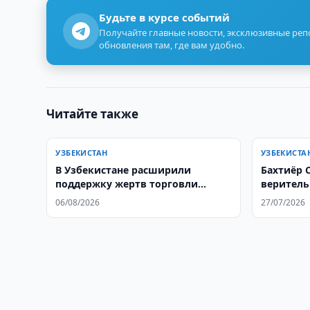
Будьте в курсе событий
Получайте главные новости, эксклюзивные ре
обновления там, где вам удобно.
Читайте также
УЗБЕКИСТАН
УЗБЕКИСТА
В Узбекистане расширили
Бахтиёр 
поддержку жертв торговли
веритель
людьми
посла Ар
06/08/2026
27/07/2026