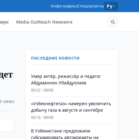
Инфографика
Спецпроекты
Ру
мире
Media OutReach Newswire
ПОСЛЕДНИЕ НОВОСТИ
дет
Умер актёр, режиссёр и педагог
Абдуманнон Убайдуллаев
00:22 · 08/08
6 views
«Узбекнефтегаз» намерен увеличить
добычу газа в августе и сентябре
00:16 · 08/08
В Узбекистане предложили
субсидировать автокредиты на