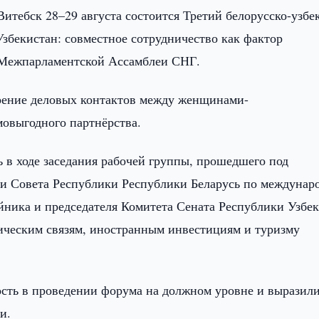
Витебск 28–29 августа состоится Третий белорусско-узбе
збекистан: совместное сотрудничество как фактор
а Межпарламентской Ассамблеи СНГ.
рение деловых контактов между женщинами-
мовыгодного партнёрства.
 в ходе заседания рабочей группы, прошедшего под
ии Совета Республики Республики Беларусь по междуна
йника и председателя Комитета Сената Республики Узбе
ческим связям, иностранным инвестициям и туризму
сть в проведении форума на должном уровне и выразил
и.