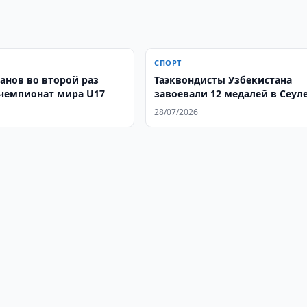
СПОРТ
санов во второй раз
Таэквондисты Узбекистана
чемпионат мира U17
завоевали 12 медалей в Сеул
28/07/2026