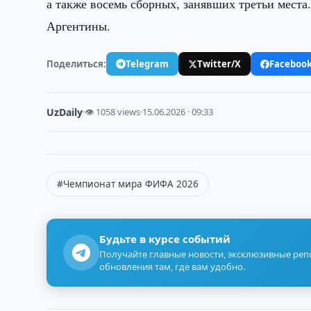
а также восемь сборных, занявших третьи мест
Аргентины.
Поделиться:
Telegram
Twitter/X
Faceboo
UzDaily
·
👁 1058 views
·
15.06.2026 · 09:33
#Чемпионат мира ФИФА 2026
Будьте в курсе событий
Получайте главные новости, эксклюзивные ре
обновления там, где вам удобно.