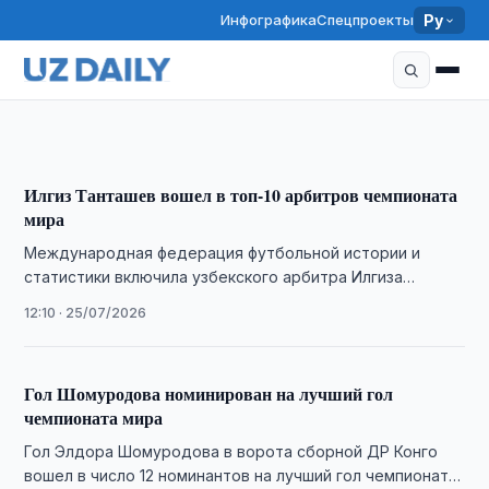
Инфографика
Спецпроекты
Ру
Гол Шомуродова вошел в тройку лучших на
ЧМ-2026
21:00 · 27/07/2026
Илгиз Танташев вошел в топ-10 арбитров чемпионата
мира
Международная федерация футбольной истории и
статистики включила узбекского арбитра Илгиза
Танташева в десятку лучших судей чемпионата мира
12:10 · 25/07/2026
2026 года.
Гол Шомуродова номинирован на лучший гол
чемпионата мира
Гол Элдора Шомуродова в ворота сборной ДР Конго
вошел в число 12 номинантов на лучший гол чемпионата