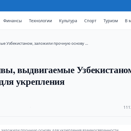
Финансы
Технологии
Культура
Спорт
Туризм
В 
мые Узбекистаном, заложили прочную основу …
вы, выдвигаемые Узбекистано
для укрепления
·
111
, заложили прочную основу для укрепления взаимосвязанности