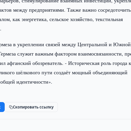
барьеров, стимулирование взаимных инвестиций, укрепл
актов между предприятиями. Также важно сосредоточить
ом, как энергетика, сельское хозяйство, текстильная
.
ермеза в укреплении связей между Центральной и Южной
 Термеза служит важным фактором взаимосвязанности, п
ил афганский обозреватель. - Историческая роль города 
еликого шёлкового пути создаёт мощный объединяющий
 общей идентичности».
k
Скопировать ссылку