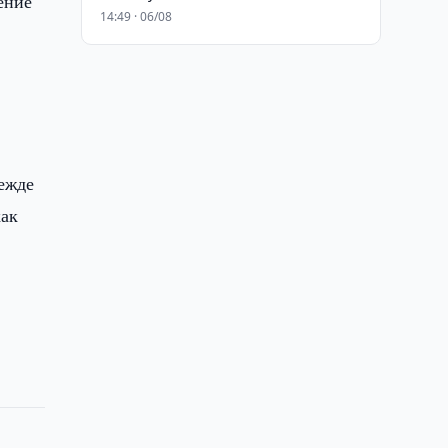
ение
14:49 · 06/08
режде
как