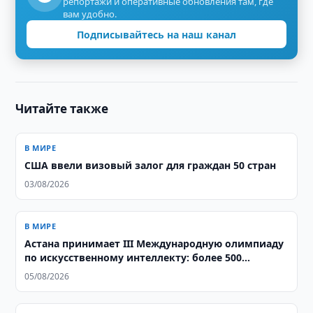
репортажи и оперативные обновления там, где
вам удобно.
Подписывайтесь на наш канал
Читайте также
В МИРЕ
США ввели визовый залог для граждан 50 стран
03/08/2026
В МИРЕ
Астана принимает III Международную олимпиаду
по искусственному интеллекту: более 500
школьников из 106 стран соревнуются за звание
05/08/2026
лучших