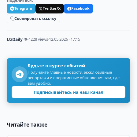
Поделиться:
Telegram
Twitter/X
Facebook
Скопировать ссылку
UzDaily
·
👁 4228 views
·
12.05.2026 · 17:15
Будьте в курсе событий
Получайте главные новости, эксклюзивные
репортажи и оперативные обновления там, где
вам удобно.
Подписывайтесь на наш канал
Читайте также