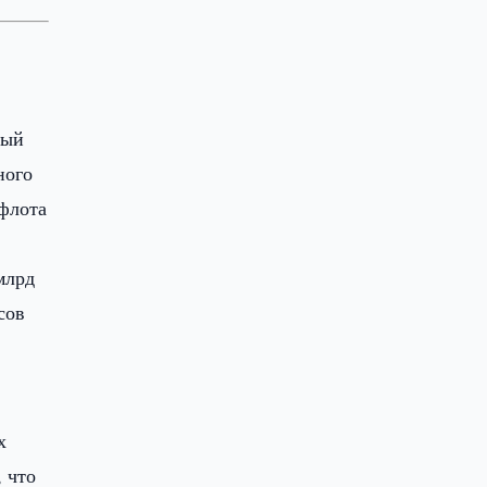
ный
ного
 флота
млрд
сов
х
 что