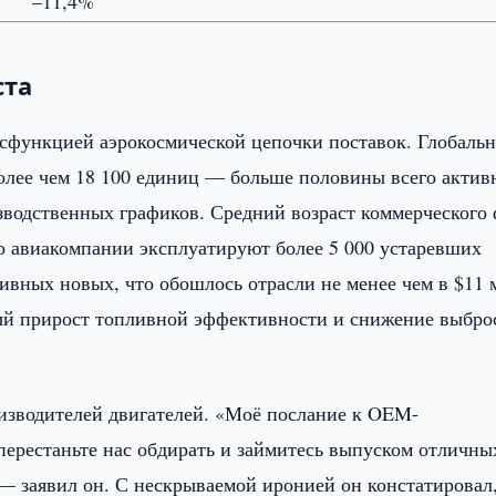
–11,4%
ста
исфункцией аэрокосмической цепочки поставок. Глобаль
более чем 18 100 единиц — больше половины всего актив
водственных графиков. Средний возраст коммерческого
то авиакомпании эксплуатируют более 5 000 устаревших
вных новых, что обошлось отрасли не менее чем в $11 
ный прирост топливной эффективности и снижение выбро
.
изводителей двигателей. «Моё послание к OEM-
перестаньте нас обдирать и займитесь выпуском отличны
 — заявил он. С нескрываемой иронией он констатировал,