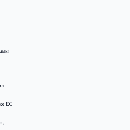
аммы
 от
ке ЕС
ь», —