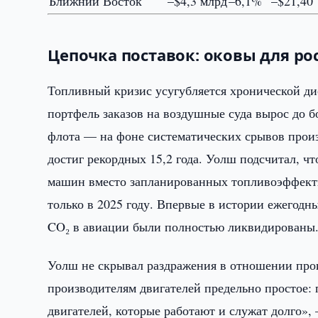
Ближний Восток
–$4,3 млрд
–6,1%
–$21,40
Цепочка поставок: оковы для ро
Топливный кризис усугубляется хронической д
портфель заказов на воздушные суда вырос до 
флота — на фоне систематических срывов произ
достиг рекордных 15,2 года. Уолш подсчитал, ч
машин вместо запланированных топливоэффекти
только в 2025 году. Впервые в истории ежегод
CO₂ в авиации были полностью ликвидированы
Уолш не скрывал раздражения в отношении про
производителям двигателей предельно простое: 
двигателей, которые работают и служат долго»,