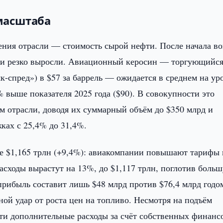
масштаба
ения отрасли — стоимость сырой нефти. После начала в
ки резко выросли. Авиационный керосин — торгующийся
к-спред») в $57 за баррель — ожидается в среднем на ур
0% выше показателя 2025 года ($90). В совокупности это
м отрасли, доводя их суммарный объём до $350 млрд и
ках с 25,4% до 31,4%.
е $1,165 трлн (+9,4%): авиакомпании повышают тарифы 
сходы вырастут на 13%, до $1,117 трлн, поглотив боль
прибыль составит лишь $48 млрд против $76,4 млрд годо
ой удар от роста цен на топливо. Несмотря на подъём
эти дополнительные расходы за счёт собственных финан