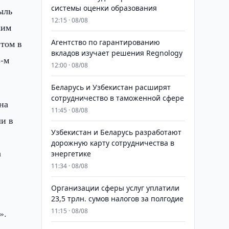
системы оценки образования
ыль
12:15 · 08/08
ким
этом в
Агентство по гарантированию
вкладов изучает решения Regnology
2-м
12:00 · 08/08
Беларусь и Узбекистан расширят
сотрудничество в таможенной сфере
на
11:45 · 08/08
ли в
Узбекистан и Беларусь разработают
дорожную карту сотрудничества в
а
энергетике
11:34 · 08/08
Организации сферы услуг уплатили
23,5 трлн. сумов налогов за полгодие
11:15 · 08/08
».