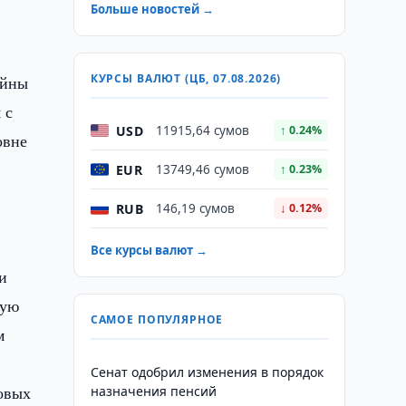
Больше новостей →
КУРСЫ ВАЛЮТ (ЦБ, 07.08.2026)
ойны
 с
USD
11915,64 сумов
↑ 0.24%
овне
EUR
13749,46 сумов
↑ 0.23%
RUB
146,19 сумов
↓ 0.12%
Все курсы валют →
и
шую
САМОЕ ПОПУЛЯРНОЕ
м
Сенат одобрил изменения в порядок
совых
назначения пенсий