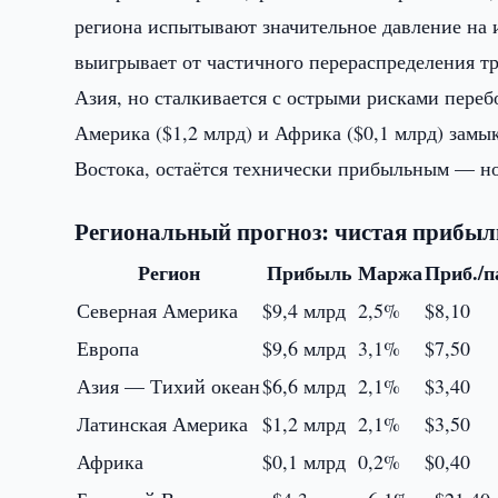
региона испытывают значительное давление на 
выигрывает от частичного перераспределения 
Азия, но сталкивается с острыми рисками переб
Америка ($1,2 млрд) и Африка ($0,1 млрд) замы
Востока, остаётся технически прибыльным — но
Региональный прогноз: чистая прибыль
Регион
Прибыль
Маржа
Приб./п
Северная Америка
$9,4 млрд
2,5%
$8,10
Европа
$9,6 млрд
3,1%
$7,50
Азия — Тихий океан
$6,6 млрд
2,1%
$3,40
Латинская Америка
$1,2 млрд
2,1%
$3,50
Африка
$0,1 млрд
0,2%
$0,40