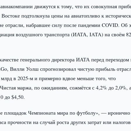
авиакомпании движутся к тому, что их совокупная приб
м Востоке подтолкнула цены на авиатопливо к историчес
е отрасли, набравшее силу после пандемии COVID. Об 
иация воздушного транспорта (ИАТА, IATA) на своём 8
качестве генерального директора ИАТА перед переходом 
iGo, Вилли Уолш спрогнозировал чистую прибыль отрас
5 млрд в 2025-м и примерно вдвое меньше того, что
 Чистая маржа, по ожиданиям, сожмётся с 4,2% до 2,0%, 
0 до $4,50.
тве площадок Чемпионата мира по футболу», — иронично
са прочности на случай роста других затрат или налогов