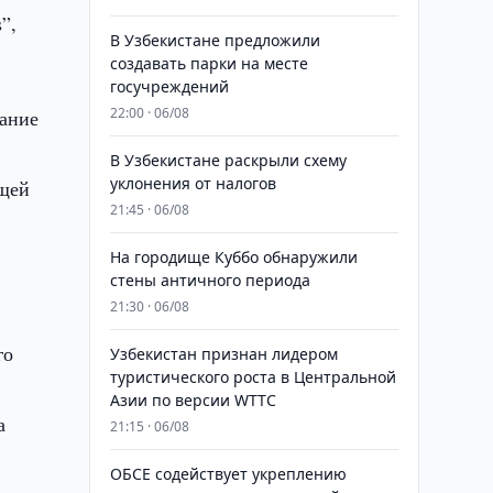
”,
В Узбекистане предложили
создавать парки на месте
госучреждений
22:00 · 06/08
вание
В Узбекистане раскрыли схему
уклонения от налогов
бщей
21:45 · 06/08
На городище Куббо обнаружили
стены античного периода
21:30 · 06/08
го
Узбекистан признан лидером
туристического роста в Центральной
Азии по версии WTTC
а
21:15 · 06/08
ОБСЕ содействует укреплению