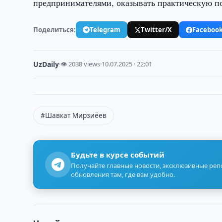
предпринимателями, оказывать практическую п
Поделиться:
Telegram
Twitter/X
Faceboo
UzDaily
·
👁 2038 views
·
10.07.2025 · 22:01
#Шавкат Мирзиёев
Будьте в курсе событий
Получайте главные новости, эксклюзивные ре
обновления там, где вам удобно.