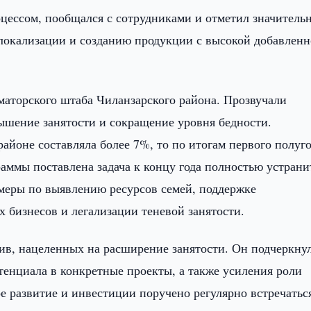
цессом, пообщался с сотрудниками и отметил значитель
 локализации и созданию продукции с высокой добавлен
маторского штаба Чиланзарского района. Прозвучали
ышение занятости и сокращение уровня бедности.
 районе составляла более 7%, то по итогам первого полуг
раммы поставлена задача к концу года полностью устрани
 меры по выявлению ресурсов семей, поддержке
 бизнесов и легализации теневой занятости.
ив, нацеленных на расширение занятости. Он подчеркну
тенциала в конкретные проекты, а также усиления роли
е развитие и инвестиции поручено регулярно встречатьс