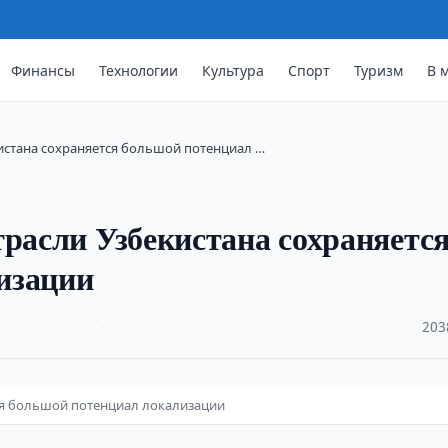
Финансы
Технологии
Культура
Спорт
Туризм
В 
истана сохраняется большой потенциал …
трасли Узбекистана сохраняетс
изации
·
203
ся большой потенциал локализации