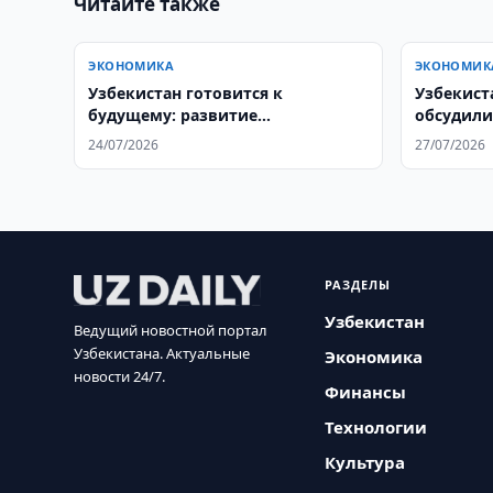
Читайте также
ЭКОНОМИКА
ЭКОНОМИК
Узбекистан готовится к
Узбекист
будущему: развитие
обсудили
человеческого капитала и рынка
товарооб
24/07/2026
27/07/2026
труда до 2050 года
РАЗДЕЛЫ
Узбекистан
Ведущий новостной портал
Узбекистана. Актуальные
Экономика
новости 24/7.
Финансы
Технологии
Культура