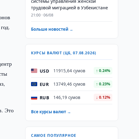
системы управления женской
трудовой миграцией в Узбекистане
21:00 · 06/08
онов
год.
Больше новостей →
КУРСЫ ВАЛЮТ (ЦБ, 07.08.2026)
центр
USD
11915,64 сумов
↑ 0.24%
сты
з,
EUR
13749,46 сумов
↑ 0.23%
RUB
146,19 сумов
↓ 0.12%
в. Это
Все курсы валют →
САМОЕ ПОПУЛЯРНОЕ