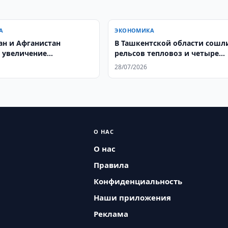
А
ЭКОНОМИКА
ан и Афганистан
В Ташкентской области сошли
 увеличение
рельсов тепловоз и четыре
орота до $5 млрд.
цистерны
28/07/2026
О НАС
О нас
Правила
Конфиденциальность
Наши приложения
Реклама