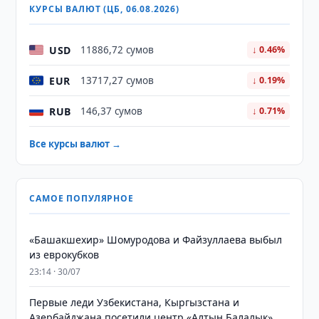
КУРСЫ ВАЛЮТ (ЦБ, 06.08.2026)
USD
11886,72 сумов
↓ 0.46%
EUR
13717,27 сумов
↓ 0.19%
RUB
146,37 сумов
↓ 0.71%
Все курсы валют →
САМОЕ ПОПУЛЯРНОЕ
«Башакшехир» Шомуродова и Файзуллаева выбыл
из еврокубков
23:14 · 30/07
Первые леди Узбекистана, Кыргызстана и
Азербайджана посетили центр «Алтын Балалык»