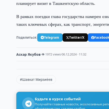
планирует визит в Ташкентскую область.
В рамках поездки глава государства намерен оз
таких ключевых сферах, как транспорт, энергети
Поделиться:
Telegram
Twitter/X
Faceboo
Аскар Якубов
·
👁 1972 views
·
06.12.2024 · 11:32
#Шавкат Мирзиёев
Будьте в курсе событий
Получайте главные новости, эксклюзивные ре
обновления там, где вам удобно.