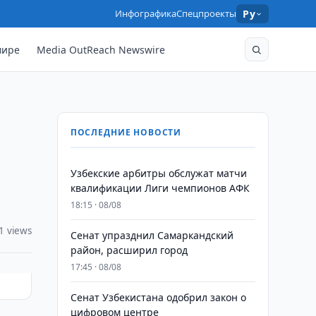
Инфографика
Спецпроекты
Ру
мире
Media OutReach Newswire
ПОСЛЕДНИЕ НОВОСТИ
Узбекские арбитры обслужат матчи
квалификации Лиги чемпионов АФК
18:15 · 08/08
1 views
Сенат упразднил Самаркандский
район, расширил город
17:45 · 08/08
Сенат Узбекистана одобрил закон о
цифровом центре