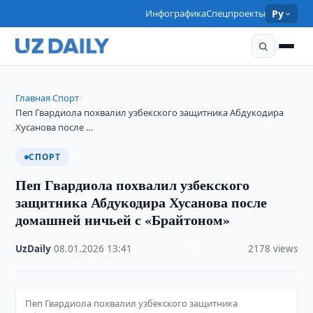
Инфографика
Спецпроекты
Ру
Главная
Спорт
›
›
Пеп Гвардиола похвалил узбекского защитника Абдукодира
Хусанова после …
СПОРТ
Пеп Гвардиола похвалил узбекского
защитника Абдукодира Хусанова после
домашней ничьей с «Брайтоном»
UzDaily
·
08.01.2026
·
13:41
·
2178 views
Пеп Гвардиола похвалил узбекского защитника