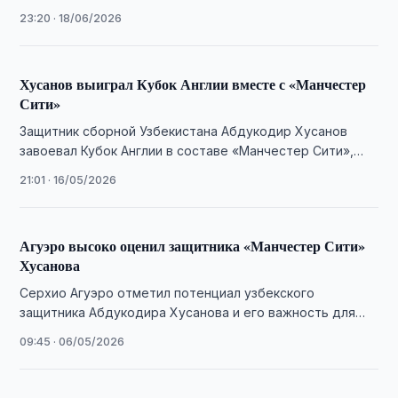
оператору после столкновения в дебютном матче
23:20 · 18/06/2026
команды на ЧМ-2026.
Хусанов выиграл Кубок Англии вместе с «Манчестер
Сити»
Защитник сборной Узбекистана Абдукодир Хусанов
завоевал Кубок Англии в составе «Манчестер Сити»,
отыграв полный финальный матч против «Челси».
21:01 · 16/05/2026
Агуэро высоко оценил защитника «Манчестер Сити»
Хусанова
Серхио Агуэро отметил потенциал узбекского
защитника Абдукодира Хусанова и его важность для
обороны «Манчестер Сити».
09:45 · 06/05/2026