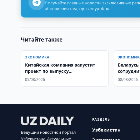
Получайте главные новости, эксклюзивные ре
обновления там, где вам удобно.
Читайте также
ЭКОНОМИКА
ЭКОНОМИК
Китайская компания запустит
Беларусь
проект по выпуску
сотрудни
трансформаторов
сфере
05/08/2026
08/08/2026
РАЗДЕЛЫ
Узбекистан
Ведущий новостной портал
Узбекистана. Актуальные
Экономика