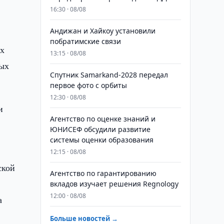
16:30 · 08/08
Андижан и Хайкоу установили
побратимские связи
их
13:15 · 08/08
ных
Спутник Samarkand-2028 передал
первое фото с орбиты
12:30 · 08/08
и
Агентство по оценке знаний и
ЮНИСЕФ обсудили развитие
системы оценки образования
12:15 · 08/08
ской
Агентство по гарантированию
вкладов изучает решения Regnology
12:00 · 08/08
а
Больше новостей →