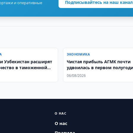
Подписывайтесь на наш канал
портажи и оперативные
А
ЭКОНОМИКА
 и Узбекистан расширят
Чистая прибыль АГМК почти
чество в таможенной
удвоилась в первом полугод
06/08/2026
О НАС
О нас
Правила