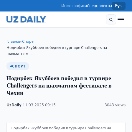
Инфографика
Спецпроекты
Ру
Главная
Спорт
›
›
Нодирбек Якуббоев победил в турнире Challengers на
шахматном …
СПОРТ
Нодирбек Якуббоев победил в турнире
Challengers на шахматном фестивале в
Чехии
UzDaily
·
11.03.2025
·
09:15
·
3043 views
Нодирбек Якуббоев победил в турнире Challengers на