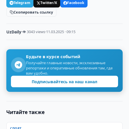
Telegram
Twitter/X
Facebook
Скопировать ссылку
UzDaily
·
👁 3043 views
·
11.03.2025 · 09:15
Будьте в курсе событий
Получайте главные новости, эксклюзивные
репортажи и оперативные обновления там, где
вам удобно.
Подписывайтесь на наш канал
Читайте также
СПОРТ