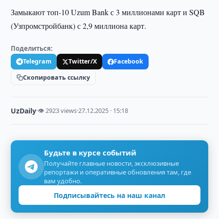
Замыкают топ-10 Uzum Bank с 3 миллионами карт и SQB
(Узпромстройбанк) с 2,9 миллиона карт.
Поделиться:
Telegram
Twitter/X
Facebook
Скопировать ссылку
UzDaily
·
👁 2923 views
·
27.12.2025 · 15:18
Будьте в курсе событий
Получайте главные новости, эксклюзивные
репортажи и оперативные обновления там, где
вам удобно.
Подписывайтесь на наш канал