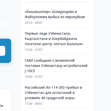
«Башакшехир» Шомуродова и
Файзуллаева выбыл из еврокубков
23:14 · 30/07
Первые леди Узбекистана,
Кыргызстана и Азербайджана
посетили центр «Алтын Балалык»
15:30 · 31/07
СМИ сообщили о возможной
поставке Узбекистану истребителей
J-10CE
10:00 · 31/07
Российский Ил-114-300 прибыл в
Узбекистан для испытаний в
условиях 40-градусной жары
17:30 · 30/07
с»