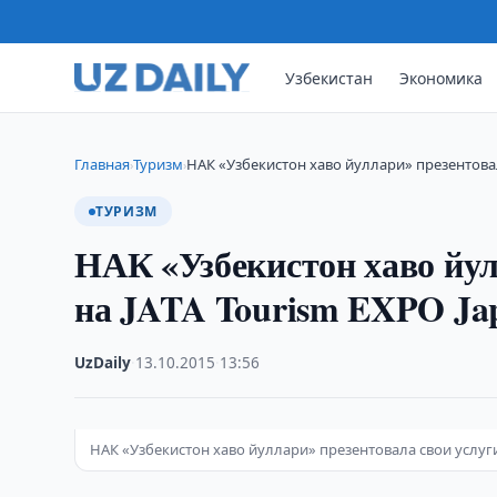
Узбекистан
Экономика
Главная
Туризм
НАК «Узбекистон хаво йуллари» презентовал
›
›
ТУРИЗМ
НАК «Узбекистон хаво йул
на JATA Tourism EXPO Ja
UzDaily
·
13.10.2015
·
13:56
НАК «Узбекистон хаво йуллари» презентовала свои услуги 