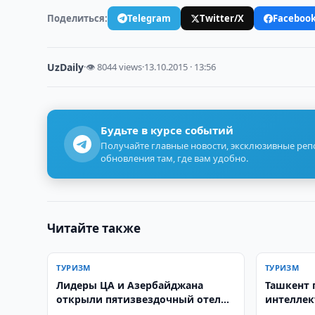
Поделиться:
Telegram
Twitter/X
Faceboo
UzDaily
·
👁 8044 views
·
13.10.2015 · 13:56
Будьте в курсе событий
Получайте главные новости, эксклюзивные ре
обновления там, где вам удобно.
Читайте также
ТУРИЗМ
ТУРИЗМ
Лидеры ЦА и Азербайджана
Ташкент 
открыли пятизвездочный отель
интелле
на Иссык-Куле