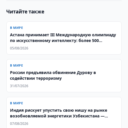
Читайте также
В МИРЕ
Астана принимает III Международную олимпиаду
по искусственному интеллекту: более 500
школьников из 106 стран соревнуются за звание
05/08/2026
лучших
В МИРЕ
России предъявила обвинение Дурову в
содействии терроризму
31/07/2026
В МИРЕ
Индия рискует упустить свою нишу на рынке
возобновляемой энергетики Узбекистана —
аналитики ORF
07/08/2026