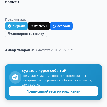
планеты.
Поделиться:
Telegram
Twitter/X
Facebook
Скопировать ссылку
Анвар Умаров
·
👁 3044 views
·
23.05.2025 · 10:15
Будьте в курсе событий
Получайте главные новости, эксклюзивные
репортажи и оперативные обновления там, где
вам удобно.
Подписывайтесь на наш канал