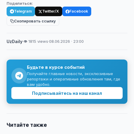
Поделиться:
Telegram
Twitter/X
Facebook
Скопировать ссылку
UzDaily
·
👁 1815 views
·
08.06.2026 · 23:00
Будьте в курсе событий
Получайте главные новости, эксклюзивные
репортажи и оперативные обновления там, где
вам удобно.
Подписывайтесь на наш канал
Читайте также