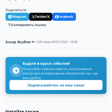
Поделиться:
Telegram
Twitter/X
Facebook
Скопировать ссылку
Аскар Якубов
·
👁 1230 views
·
09.07.2026 · 16:00
Будьте в курсе событий
Получайте главные новости, эксклюзивные
репортажи и оперативные обновления там, где
вам удобно.
Подписывайтесь на наш канал
Читайте также